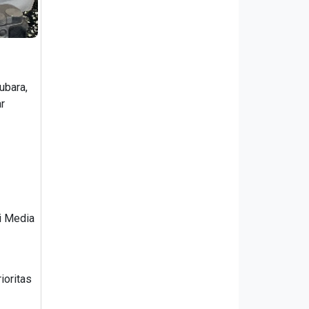
ubara,
r
i Media
ioritas