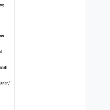
ang
tan
at
umah
utan,”