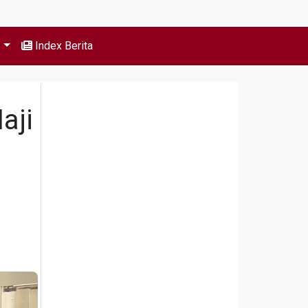
s
Index Berita
aji