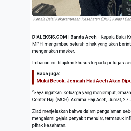
Kepala Balai Kekarantinaan Kesehatan (BKK) Kelas I Ban
DIALEKSIS.COM | Banda Aceh
- Kepala Balai K
MPH, mengimbau seluruh pihak yang akan berinte
mengenakan masker.
Imbauan ini ditujukan khusus kepada petugas se
Baca juga:
Mulai Besok, Jemaah Haji Aceh Akan Dipu
“Saya ingatkan, keluarga yang menjemput jemaah
Center Haji (MCH), Asrama Haji Aceh, Jumat, 27 
Ziad menjelaskan bahwa dalam pengalaman sebelu
mengalami gejala penyakit menular, termasuk inf
pihak kesehatan.