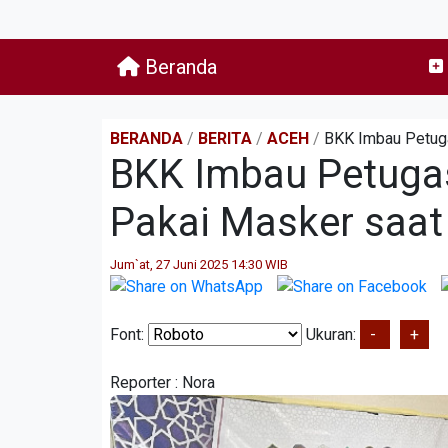
Beranda
BERANDA
/
BERITA
/
ACEH
/
BKK Imbau Petuga
BKK Imbau Petugas
Pakai Masker saa
Jum`at, 27 Juni 2025 14:30 WIB
Font:
Ukuran:
-
+
Reporter :
Nora