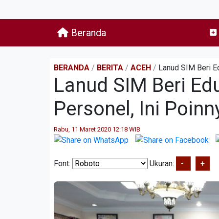
Beranda
BERANDA
/
BERITA
/
ACEH
/
Lanud SIM Beri Ed
Lanud SIM Beri Ed
Personel, Ini Poinn
Rabu, 11 Maret 2020 12:18 WIB
Font:
Ukuran:
-
+