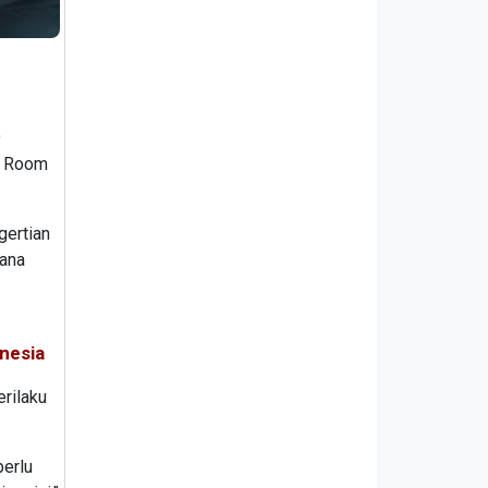
9
ew Room
gertian
mana
nesia
rilaku
perlu