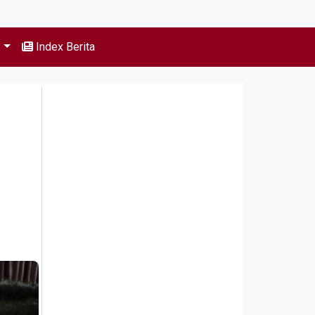
s
Index Berita