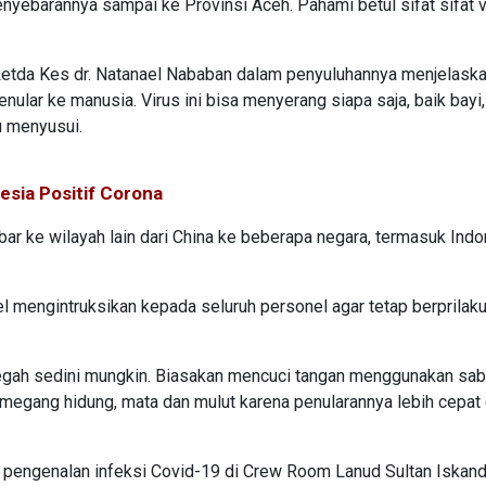
nyebarannya sampai ke Provinsi Aceh. Pahami betul sifat sifat vir
etda Kes dr. Natanael Nababan dalam penyuluhannya menjelaskan
nular ke manusia. Virus ini bisa menyerang siapa saja, baik bayi,
u menyusui.
esia Positif Corona
ar ke wilayah lain dari China ke beberapa negara, termasuk Indo
mengintruksikan kepada seluruh personel agar tetap berprilaku
cegah sedini mungkin. Biasakan mencuci tangan menggunakan sab
megang hidung, mata dan mulut karena penularannya lebih cepat da
i pengenalan infeksi Covid-19 di Crew Room Lanud Sultan Iskand