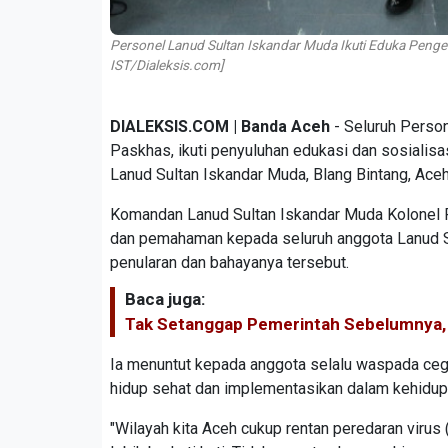
Personel Lanud Sultan Iskandar Muda Ikuti Eduka Penge
IST/Dialeksis.com]
DIALEKSIS.COM | Banda Aceh
- Seluruh Perso
Paskhas, ikuti penyuluhan edukasi dan sosialis
Lanud Sultan Iskandar Muda, Blang Bintang, Ace
Komandan Lanud Sultan Iskandar Muda Kolonel P
dan pemahaman kepada seluruh anggota Lanud S
penularan dan bahayanya tersebut.
Baca juga:
Tak Setanggap Pemerintah Sebelumnya, P
Ia menuntut kepada anggota selalu waspada cega
hidup sehat dan implementasikan dalam kehidupan
"Wilayah kita Aceh cukup rentan peredaran virus (