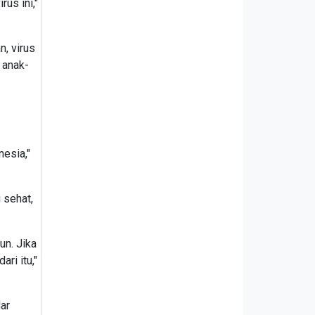
us ini,"
, virus
 anak-
nesia,"
 sehat,
un. Jika
ri itu,"
ar