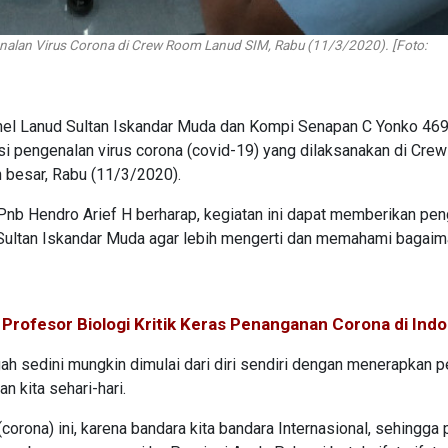
nalan Virus Corona di Crew Room Lanud SIM, Rabu (11/3/2020). [Foto:
nel Lanud Sultan Iskandar Muda dan Kompi Senapan C Yonko 46
asi pengenalan virus corona (covid-19) yang dilaksanakan di Cr
h besar, Rabu (11/3/2020).
nb Hendro Arief H berharap, kegiatan ini dapat memberikan pen
ultan Iskandar Muda agar lebih mengerti dan memahami bagai
rofesor Biologi Kritik Keras Penanganan Corona di Indo
h sedini mungkin dimulai dari diri sendiri dengan menerapkan pe
 kita sehari-hari.
corona) ini, karena bandara kita bandara Internasional, sehingga 