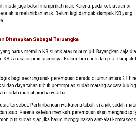
h muda juga bakal memprihatinkan. Karena, pada kebiasaan si
etelah ia melahirkan anak. Belum lagi dampak-dampak KB yang
a.
uen Ditetapkan Sebagai Tersangka
ang harus memilih KB suntik atau minum pil. Bayangkan saja dia
er-KB karena anjuran suaminya. Belum lagi nanti dampak-dampak 
logis bagi seorang anak perempuan berada di umur antara 21 hi
duksi dan daya tahan tubuh perempuan sudah matang secara biolog
uan sudah memahami banyak hal.
-usia tersebut. Pertimbangannya karena tubuh si anak sudah mat
udah siap. Karena setelah menikah, perempuan akan menghadapi 
on pun sudah siap jika harus menggunakan alat-alat kontrasepsi,