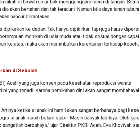
au nikah di bawah umur bak menggenggam racun di tangan. Bila 
dia akan bertahan dan tak teracuni. Namun bila daya tahan tubuh
akan hancur berantakan.
dipikirkan ke depan. Tak hanya dipikirkan tapi juga harus dipers
 perempuan menikah di usia muda atau tidak sesuai dengan capa
hun ke atas, maka akan menimbulkan kerentanan terhadap keseha
rkan di Sekolah
I) Aceh yang juga konsen pada kesehatan reproduksi wanita
i yang terjadi. Karena pernikahan dini akan sangat membahaya
 Artinya ketika si anak ini hamil akan sangat berbahaya bagi kes
gis si anak masih belum stabil. Masih banyak labilnya. Oleh kare
k sangatlah berbahaya,” ujar Direktur PKBI Aceh, Eva Khovivah sa