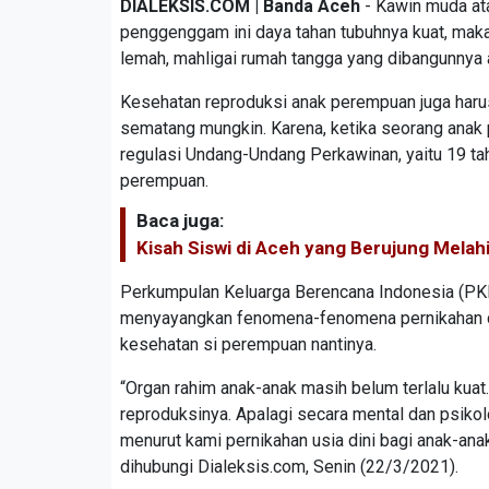
DIALEKSIS.COM | Banda Aceh
- Kawin muda at
penggenggam ini daya tahan tubuhnya kuat, maka 
lemah, mahligai rumah tangga yang dibangunnya 
Kesehatan reproduksi anak perempuan juga harus 
sematang mungkin. Karena, ketika seorang anak
regulasi Undang-Undang Perkawinan, yaitu 19 ta
perempuan.
Baca juga:
Kisah Siswi di Aceh yang Berujung Melahi
Perkumpulan Keluarga Berencana Indonesia (PKB
menyayangkan fenomena-fenomena pernikahan din
kesehatan si perempuan nantinya.
“Organ rahim anak-anak masih belum terlalu kuat.
reproduksinya. Apalagi secara mental dan psikolo
menurut kami pernikahan usia dini bagi anak-ana
dihubungi Dialeksis.com, Senin (22/3/2021).