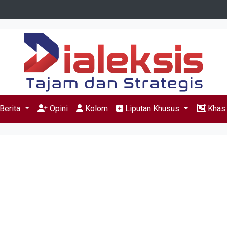
Berita
Opini
Kolom
Liputan Khusus
Kha