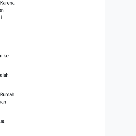
 Karena
an
i
an ke
alah.
m Rumah
aan
ua.