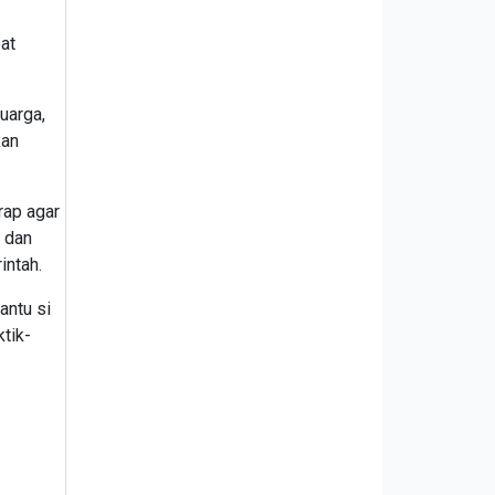
at
uarga,
kan
rap agar
 dan
intah.
antu si
tik-