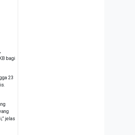
,
KB bagi
ngga 23
is.
ang
yang
” jelas