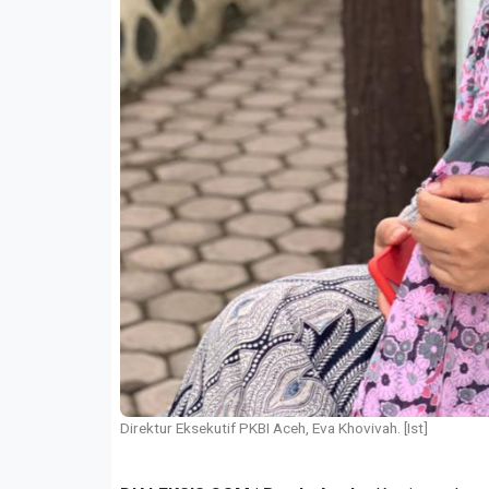
Direktur Eksekutif PKBI Aceh, Eva Khovivah. [Ist]