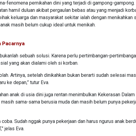
ena-fenomena pernikahan dini yang terjadi di gampong-gampong.
an hamil duluan akibat pergaulan bebas atau yang menjadi korb
pihak keluarga dan masyarakat sekitar ialah dengan menikahkan s
i anak masih belum cukup ideal untuk menikah.
an Pacarnya
i bukanlah sebuah solusi. Karena perlu pertimbangan-pertimbang
ial yang akan dialami oleh si korban.
olah. Artinya, setelah dinikahkan bukan berarti sudah selesai mas
ru ke depan,” tutur Eva.
kahan anak di usia dini juga rentan menimbulkan Kekerasan Dala
ami masih sama-sama berusia muda dan masih belum punya pekerj
 coba. Sudah nggak punya pekerjaan dan harus ngurus anak berd
” jelas Eva.