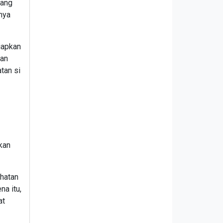
sang
nya
iapkan
ian
tan si
kan
ehatan
na itu,
at