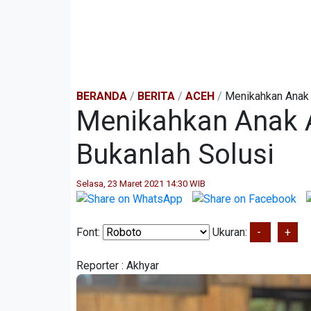
BERANDA
/
BERITA
/
ACEH
/
Menikahkan Anak 
Menikahkan Anak A
Bukanlah Solusi
Selasa, 23 Maret 2021 14:30 WIB
Font:
Ukuran:
-
+
Reporter :
Akhyar