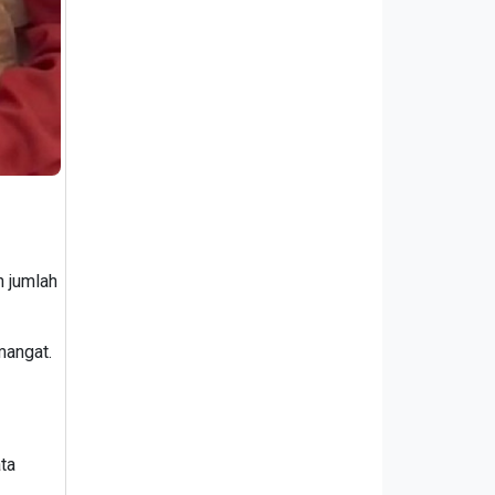
 jumlah
mangat.
ata