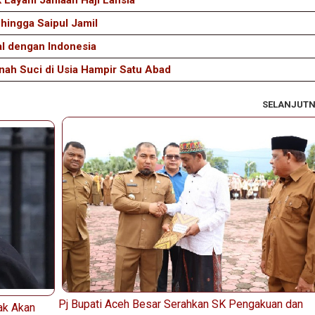
k Layani Jamaah Haji Lansia
 hingga Saipul Jamil
al dengan Indonesia
nah Suci di Usia Hampir Satu Abad
SELANJUT
Pj Bupati Aceh Besar Serahkan SK Pengakuan dan
Tak Akan