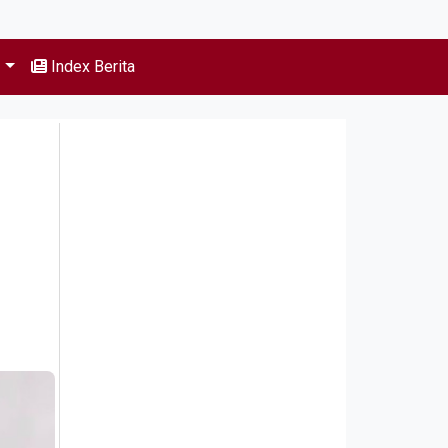
s
Index Berita