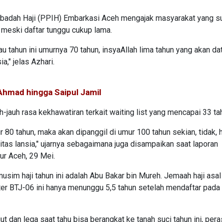
Ibadah Haji (PPIH) Embarkasi Aceh mengajak masyarakat yang s
 meski daftar tunggu cukup lama.
au tahun ini umurnya 70 tahun, insyaAllah lima tahun yang akan da
," jelas Azhari.
 Ahmad hingga Saipul Jamil
auh rasa kekhawatiran terkait waiting list yang mencapai 33 ta
0 tahun, maka akan dipanggil di umur 100 tahun sekian, tidak, ha
ritas lansia," ujarnya sebagaimana juga disampaikan saat laporan
ur Aceh, 29 Mei.
usim haji tahun ini adalah Abu Bakar bin Mureh. Jemaah haji asal
er BTJ-06 ini hanya menunggu 5,5 tahun setelah mendaftar pada
jut dan lega saat tahu bisa berangkat ke tanah suci tahun ini, per