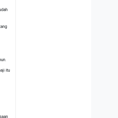
udah
tang
hun.
ji itu
asaan