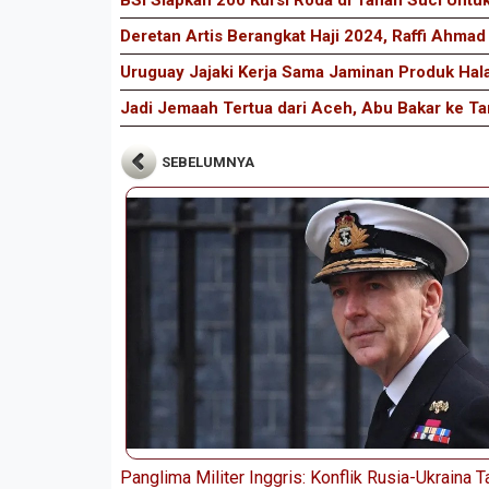
BSI Siapkan 200 Kursi Roda di Tanah Suci Untu
Deretan Artis Berangkat Haji 2024, Raffi Ahmad
Uruguay Jajaki Kerja Sama Jaminan Produk Hal
Jadi Jemaah Tertua dari Aceh, Abu Bakar ke Ta
SEBELUMNYA
Panglima Militer Inggris: Konflik Rusia-Ukraina 