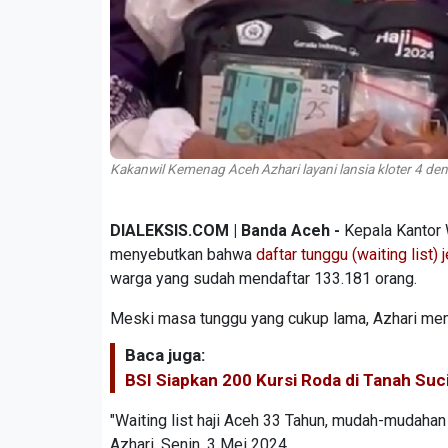
Kakanwil Kemenag Aceh Azhari layani lansia kloter 4 de
DIALEKSIS.COM | Banda Aceh -
Kepala Kantor 
menyebutkan bahwa
daftar tunggu (waiting list) 
warga yang sudah mendaftar 133.181 orang.
Meski masa tunggu yang cukup lama, Azhari mem
Baca juga:
BSI Siapkan 200 Kursi Roda di Tanah Suc
"Waiting list haji Aceh 33 Tahun, mudah-mudahan 
Azhari, Senin, 3 Mei 2024.