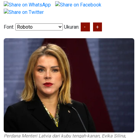
Font:
Ukuran:
-
+
Perdana Menteri Latvia dari kubu tengah-kanan, Evika Silina,