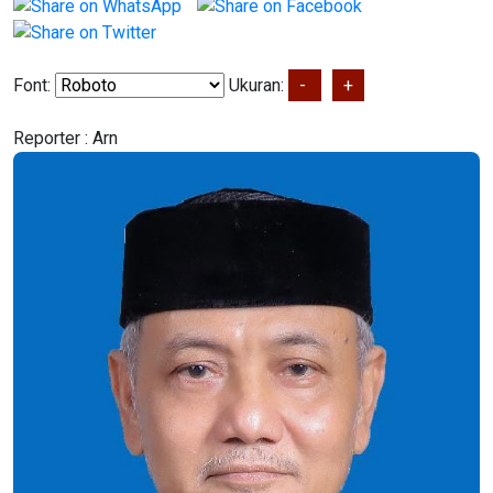
Font:
Ukuran:
-
+
Reporter :
Arn