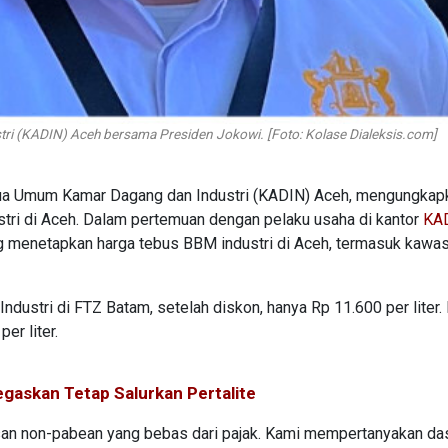
ri (KADIN) Aceh bersama Presiden Jokowi. [Foto: Kolase Dialeksis.com]
tua Umum Kamar Dagang dan Industri (KADIN) Aceh, mengungkap
tri di Aceh. Dalam pertemuan dengan pelaku usaha di kantor
KA
ng menetapkan harga tebus BBM industri di Aceh, termasuk kawa
dustri di FTZ Batam, setelah diskon, hanya Rp 11.600 per liter.
er liter.
gaskan Tetap Salurkan Pertalite
n non-pabean yang bebas dari pajak. Kami mempertanyakan da