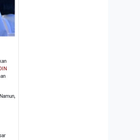
kan
DIN
san
 Namun,
sar