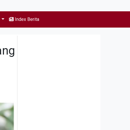
s
Index Berita
ang