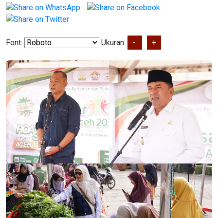
Font:
Ukuran:
-
+