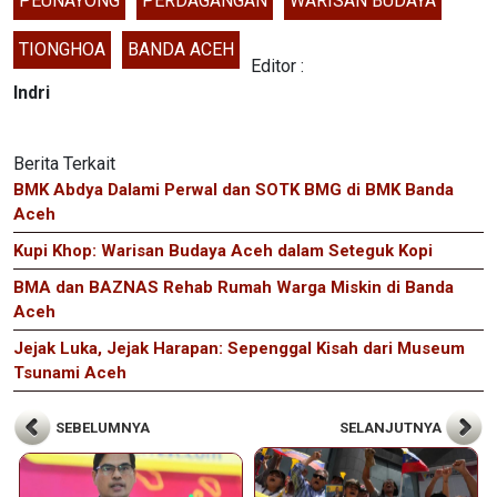
PEUNAYONG
PERDAGANGAN
WARISAN BUDAYA
TIONGHOA
BANDA ACEH
Editor :
Indri
Berita Terkait
BMK Abdya Dalami Perwal dan SOTK BMG di BMK Banda
Aceh
Kupi Khop: Warisan Budaya Aceh dalam Seteguk Kopi
BMA dan BAZNAS Rehab Rumah Warga Miskin di Banda
Aceh
Jejak Luka, Jejak Harapan: Sepenggal Kisah dari Museum
Tsunami Aceh
SEBELUMNYA
SELANJUTNYA