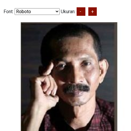
Font:
Ukuran:
-
+