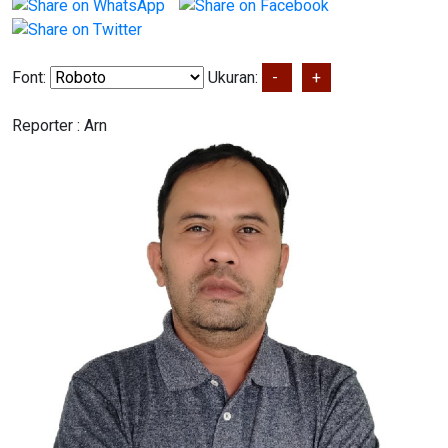
Font:
Ukuran:
-
+
Reporter :
Arn