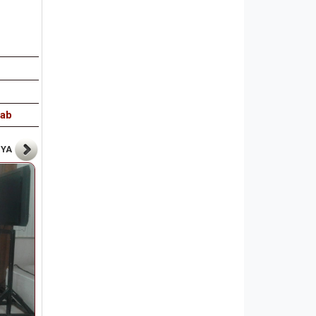
wab
NYA