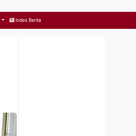
s
Index Berita