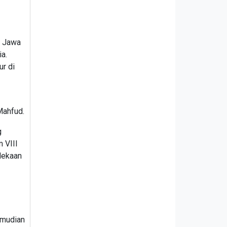
i Jawa
a.
ur di
Mahfud.
g
 VIII
dekaan
emudian