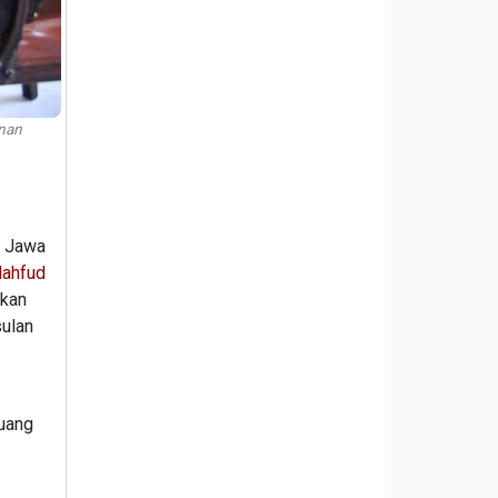
enan
, Jawa
ahfud
akan
sulan
juang