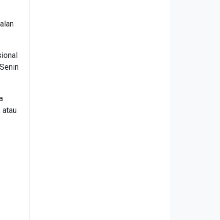
jalan
ional
 Senin
a
 atau