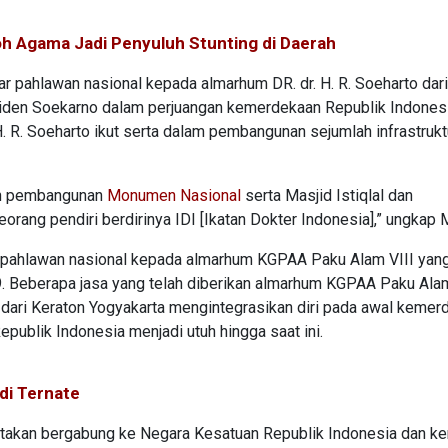
h Agama Jadi Penyuluh Stunting di Daerah
 pahlawan nasional kepada almarhum DR. dr. H. R. Soeharto dar
siden Soekarno dalam perjuangan kemerdekaan Republik Indonesi
 R. Soeharto ikut serta dalam pembangunan sejumlah infrastrukt
an pembangunan
Monumen Nasional
serta Masjid Istiqlal dan
rang pendiri berdirinya IDI [Ikatan Dokter Indonesia],” ungkap 
 pahlawan nasional kepada almarhum KGPAA Paku Alam VIII yan
. Beberapa jasa yang telah diberikan almarhum KGPAA Paku Alam
dari Keraton Yogyakarta mengintegrasikan diri pada awal kemer
ublik Indonesia menjadi utuh hingga saat ini.
di Ternate
atakan bergabung ke Negara Kesatuan Republik Indonesia dan k