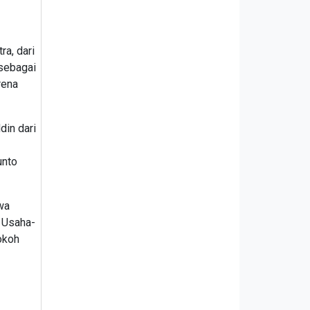
a, dari
 sebagai
rena
din dari
unto
wa
 Usaha-
okoh