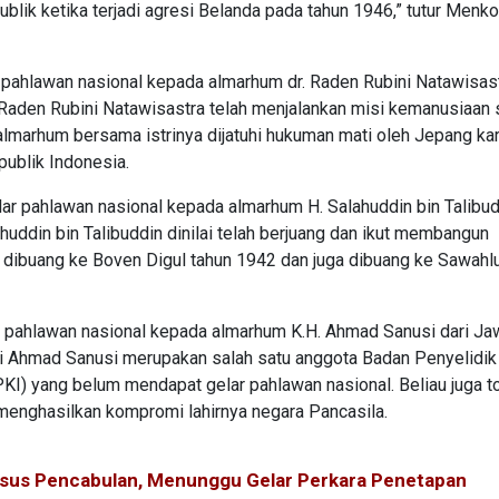
blik ketika terjadi agresi Belanda pada tahun 1946,” tutur Menko
pahlawan nasional kepada almarhum dr. Raden Rubini Natawisastr
 Raden Rubini Natawisastra telah menjalankan misi kemanusiaan
almarhum bersama istrinya dijatuhi hukuman mati oleh Jepang ka
ublik Indonesia.
r pahlawan nasional kepada almarhum H. Salahuddin bin Talibud
huddin bin Talibuddin dinilai telah berjuang dan ikut membangun
h dibuang ke Boven Digul tahun 1942 dan juga dibuang ke Sawahl
 pahlawan nasional kepada almarhum K.H. Ahmad Sanusi dari Ja
i Ahmad Sanusi merupakan salah satu anggota Badan Penyelidik
) yang belum mendapat gelar pahlawan nasional. Beliau juga t
enghasilkan kompromi lahirnya negara Pancasila.
us Pencabulan, Menunggu Gelar Perkara Penetapan