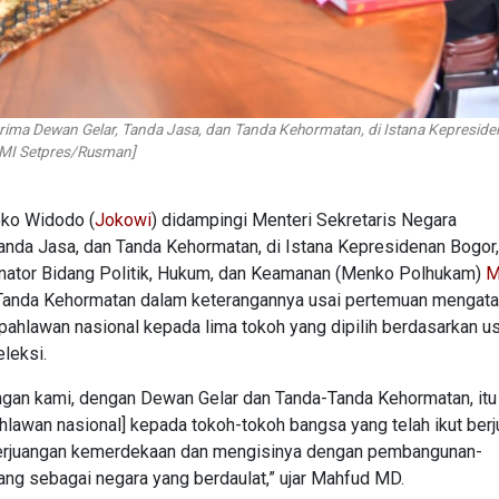
ma Dewan Gelar, Tanda Jasa, dan Tanda Kehormatan, di Istana Kepresid
PMI Setpres/Rusman]
oko Widodo (
Jokowi
) didampingi Menteri Sekretaris Negara
nda Jasa, dan Tanda Kehormatan, di Istana Kepresidenan Bogor
inator Bidang Politik, Hukum, dan Keamanan (Menko Polhukam)
M
 Tanda Kehormatan dalam keterangannya usai pertemuan mengat
ahlawan nasional kepada lima tokoh yang dipilih berdasarkan u
eleksi.
ngan kami, dengan Dewan Gelar dan Tanda-Tanda Kehormatan, itu
hlawan nasional] kepada tokoh-tokoh bangsa yang telah ikut ber
 perjuangan kemerdekaan dan mengisinya dengan pembangunan-
ng sebagai negara yang berdaulat,” ujar Mahfud MD.