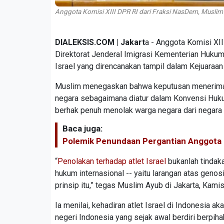
Anggota Komisi XIII DPR RI dari Fraksi NasDem, Muslim
DIALEKSIS.COM | Jakart
a - Anggota Komisi XI
Direktorat Jenderal Imigrasi Kementerian Huku
Israel yang direncanakan tampil dalam Kejuaraan
Muslim menegaskan bahwa keputusan menerima a
negara sebagaimana diatur dalam Konvensi Huku
berhak penuh menolak warga negara dari negara y
Baca juga:
Polemik Penundaan Pergantian Anggota 
“
Penolakan terhadap atlet Israel
bukanlah tindaka
hukum internasional -- yaitu larangan atas genosi
prinsip itu,” tegas Muslim Ayub di Jakarta, Kami
Ia menilai, kehadiran atlet Israel di Indonesia 
negeri Indonesia yang sejak awal berdiri berpih