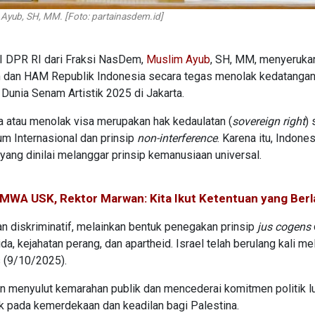
 Ayub, SH, MM. [Foto: partainasdem.id]
II DPR RI dari Fraksi NasDem,
Muslim Ayub
, SH, MM, menyeruka
m dan HAM Republik Indonesia secara tegas menolak kedatangan 
 Dunia Senam Artistik 2025 di Jakarta.
tau menolak visa merupakan hak kedaulatan (
sovereign right
) 
m Internasional dan prinsip
non-interference
. Karena itu, Indones
ang dinilai melanggar prinsip kemanusiaan universal.
MWA USK, Rektor Marwan: Kita Ikut Ketentuan yang Berl
n diskriminatif, melainkan bentuk penegakan prinsip
jus cogens
da, kejahatan perang, dan apartheid. Israel telah berulang kali m
s (9/10/2025).
akan menyulut kemarahan publik dan mencederai komitmen politik l
ak pada kemerdekaan dan keadilan bagi Palestina.