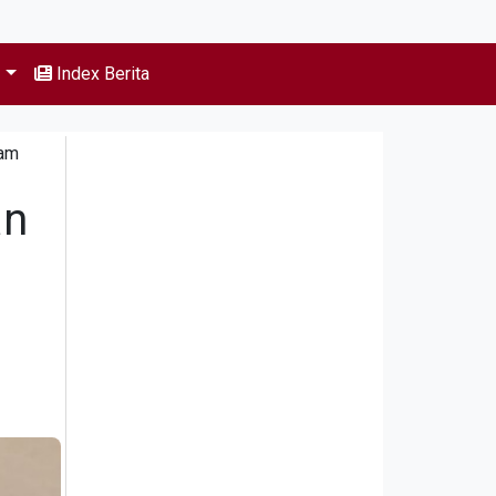
s
Index Berita
nam
an