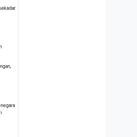
 sekadar
n
ungan,
s
 negara
i