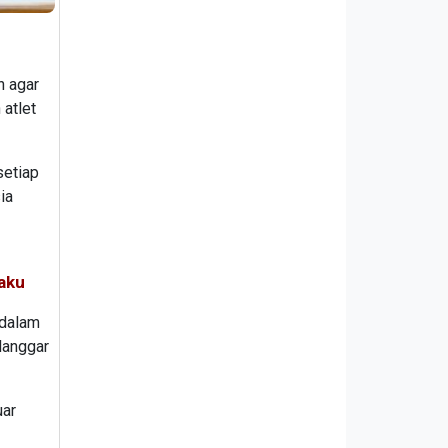
n agar
atlet
setiap
ia
aku
dalam
elanggar
uar