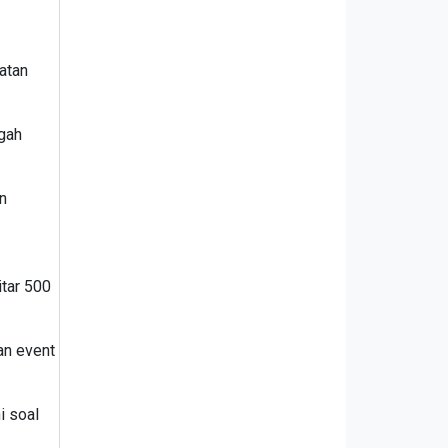
atan
ngah
n
itar 500
an event
i soal