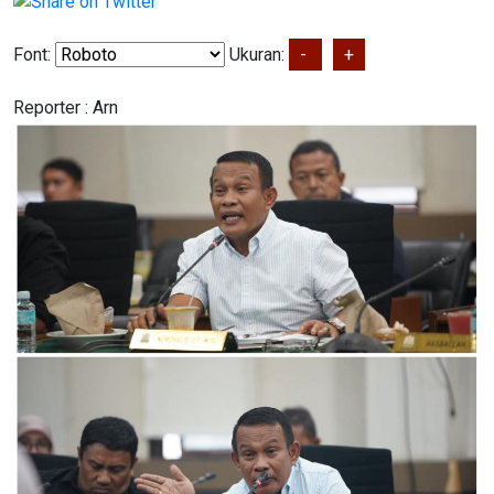
Font:
Ukuran:
-
+
Reporter :
Arn