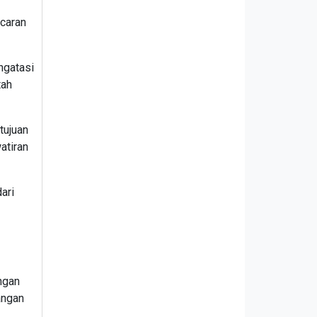
ncaran
ngatasi
tah
tujuan
atiran
ari
ngan
angan