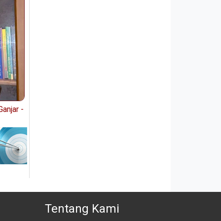
anjar -
Tentang Kami