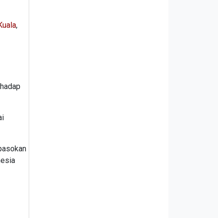
Kuala
,
rhadap
ai
 pasokan
nesia