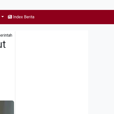
s
Index Berita
erintah
ut