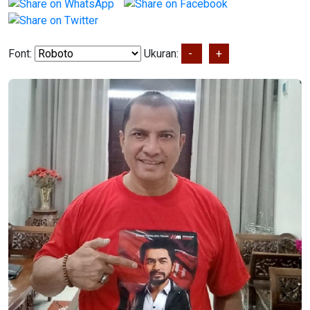
Font:
Ukuran:
-
+