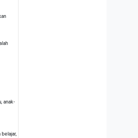
kan
alah
, anak-
belajar,