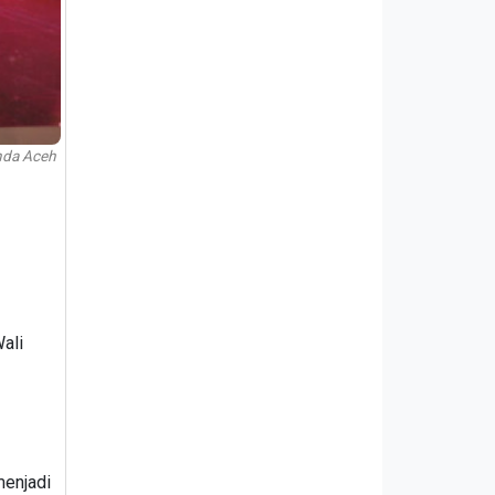
anda Aceh
ali
menjadi