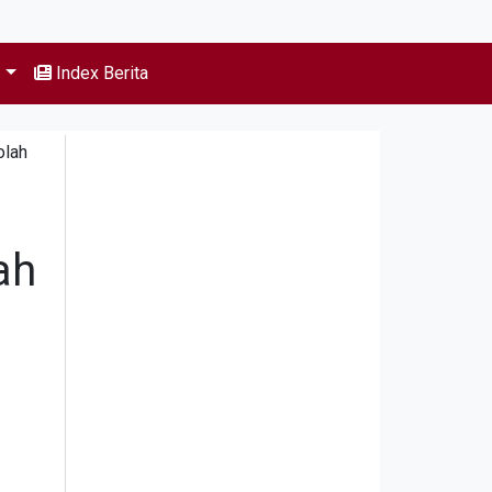
s
Index Berita
olah
ah