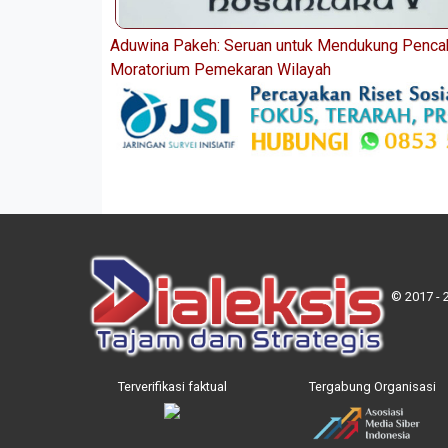
Aduwina Pakeh: Seruan untuk Mendukung Penca
Moratorium Pemekaran Wilayah
© 2017 - 
Terverifikasi faktual
Tergabung Organisasi