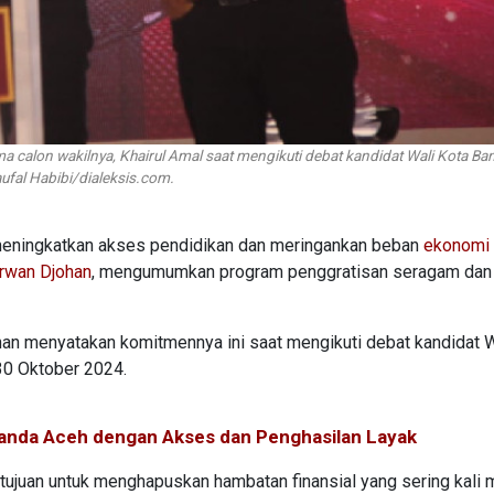
a calon wakilnya, Khairul Amal saat mengikuti debat kandidat Wali Kota B
ufal Habibi/dialeksis.com.
eningkatkan akses pendidikan dan meringankan beban
ekonomi
Irwan Djohan
, mengumumkan program penggratisan seragam dan
ohan menyatakan komitmennya ini saat mengikuti debat kandidat W
30 Oktober 2024.
anda Aceh dengan Akses dan Penghasilan Layak
tujuan untuk menghapuskan hambatan finansial yang sering kali 