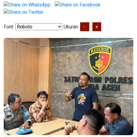
Font:
Ukuran:
-
+