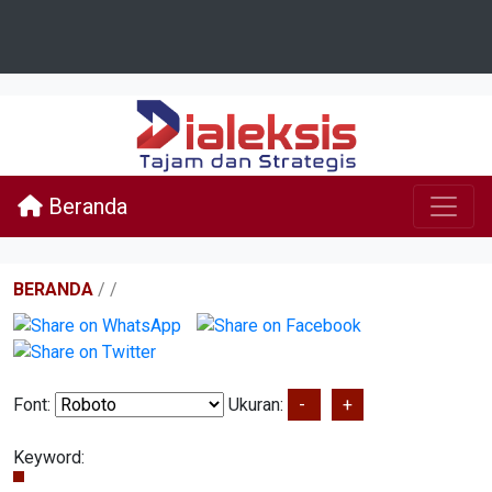
Beranda
BERANDA
/
/
Font:
Ukuran:
-
+
Keyword: