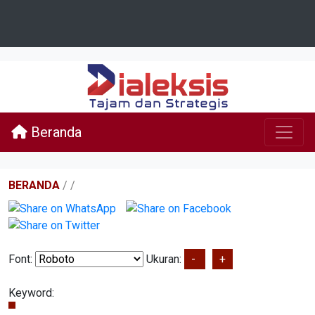
Beranda
BERANDA
/
/
Font:
Ukuran:
-
+
Keyword: