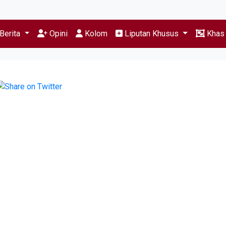
Berita
Opini
Kolom
Liputan Khusus
Kha