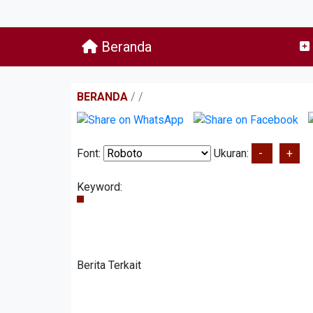
Beranda
BERANDA
/
/
Font:
Ukuran:
-
+
Keyword:
Berita Terkait