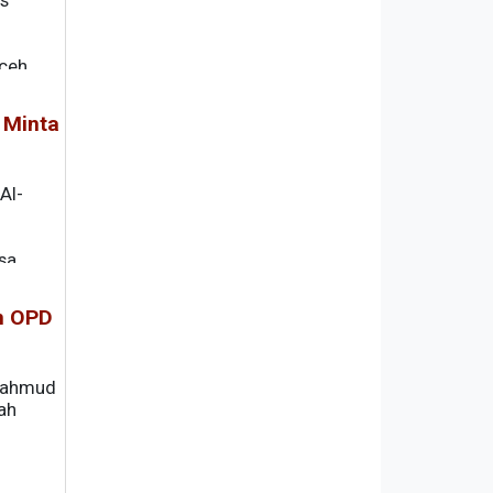
s
Aceh
 Minta
Al-
sa
n OPD
 Mahmud
ah
 M.H.,