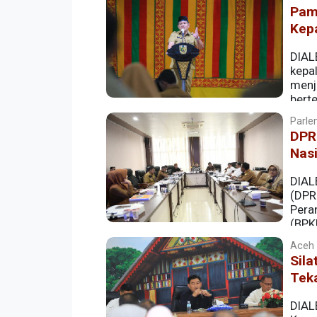
di Jakarta, Selasa (12/8/2025).
Pami
Kep
DIAL
kepa
menj
berte
(11/2/2025) tersebut dihadiri oleh para
Parlem
DPR
Nas
DIAL
(DPR
Pera
(BPK
Manusia (BKPSDM) guna membahas masal
Aceh |
(10/2/2025) di Ruang Banmus, gedung 
Sil
Tek
DIAL