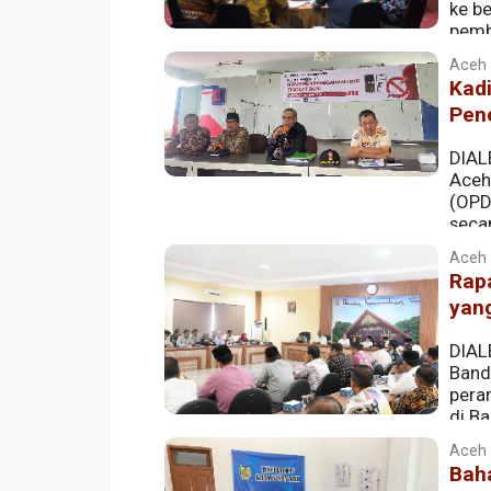
ke be
pemb
Selatan. Dua agenda besar tersebut dil
Aceh |
Kad
Pen
DIAL
Aceh
(OPD
seca
Rokok.
Aceh |
Rap
yang
DIAL
Band
pera
di Ba
Aceh |
Bah