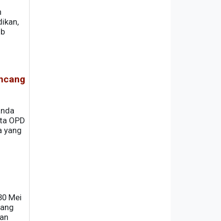
n
ikan,
ib
encang
anda
nta OPD
a yang
D
30 Mei
dang
kan