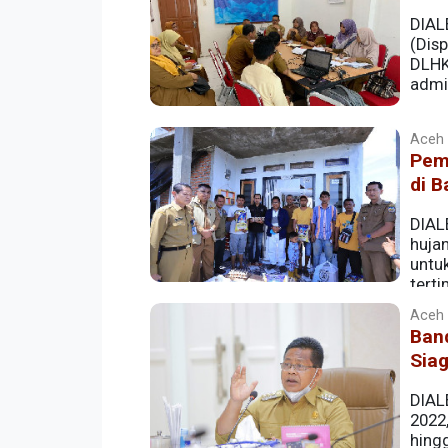
DIAL
(Dis
DLHK
admin
Aceh |
Pem
di 
DIAL
huja
untu
tert
Aceh |
Ban
Sia
DIAL
2022
hing