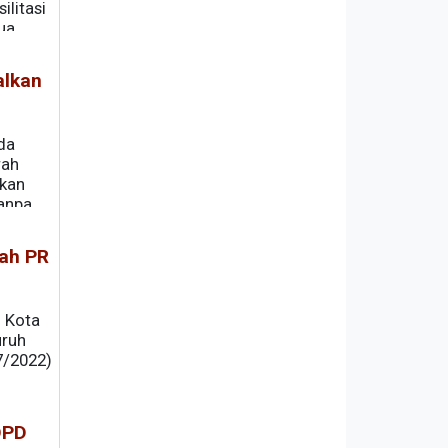
ilitasi
ua
022.
alkan
da
rah
pkan
anpa
lah PR
i Kota
uruh
7/2022)
OPD