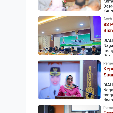
Kama
Daer
Keur
Kamal menyampaikan beberapa pesan pe
Aceh |
depan, dengan penekanan pada kolabor
88 P
Bisn
DIAL
Naga
meny
(Prob
Pemer
Kep
Sua
DIAL
Naga
tang
daer
perhitungan suara di desa-desa bersam
Pemer