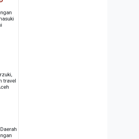
PD
ongan
masuki
i
zuki,
 travel
Aceh
 Daerah
ungan