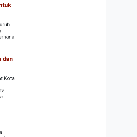
ntuk
uruh
n
erhana
nya.
n dan
at Kota
i
ta
ya
Senin
a
a