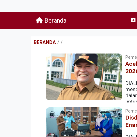
Beranda
BERANDA
/
/
Pemer
Aceh
2026
DIAL
menc
dala
untuk
Pemer
Dis
Ena