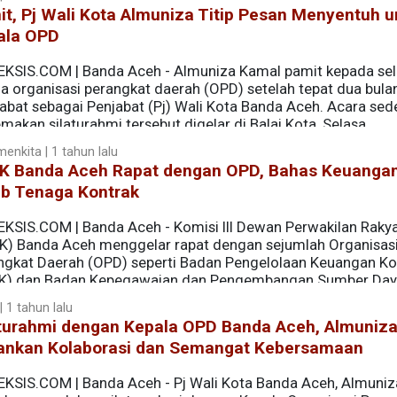
t, Pj Wali Kota Almuniza Titip Pesan Menyentuh u
ala OPD
EKSIS.COM | Banda Aceh - Almuniza Kamal pamit kepada sel
la organisasi perangkat daerah (OPD) setelah tepat dua bula
abat sebagai Penjabat (Pj) Wali Kota Banda Aceh. Acara sed
makan silaturahmi tersebut digelar di Balai Kota, Selasa
 asisten, kepala OPD, camat dan sejumlah tamu undangan lain
enkita | 1 tahun lalu
K Banda Aceh Rapat dengan OPD, Bahas Keuanga
ib Tenaga Kontrak
EKSIS.COM | Banda Aceh - Komisi III Dewan Perwakilan Raky
K) Banda Aceh menggelar rapat dengan sejumlah Organisas
ngkat Daerah (OPD) seperti Badan Pengelolaan Keuangan Ko
K) dan Badan Kepegawaian dan Pengembangan Sumber Da
ah keuangan dan nasib tenaga kontrak yang dirumahkan, 
 1 tahun lalu
DPRK setempat.
aturahmi dengan Kepala OPD Banda Aceh, Almuniz
ankan Kolaborasi dan Semangat Kebersamaan
EKSIS.COM | Banda Aceh - Pj Wali Kota Banda Aceh, Almuniz