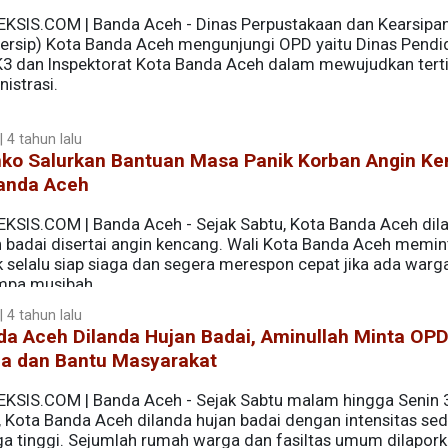
EKSIS.COM | Banda Aceh - Dinas Perpustakaan dan Kearsipa
persip) Kota Banda Aceh mengunjungi OPD yaitu Dinas Pendid
3 dan Inspektorat Kota Banda Aceh dalam mewujudkan tert
istrasi.
 4 tahun lalu
ko Salurkan Bantuan Masa Panik Korban Angin K
Banda Aceh
EKSIS.COM | Banda Aceh - Sejak Sabtu, Kota Banda Aceh dil
n badai disertai angin kencang. Wali Kota Banda Aceh memi
k selalu siap siaga dan segera merespon cepat jika ada warg
impa musibah.
 4 tahun lalu
da Aceh Dilanda Hujan Badai, Aminullah Minta OP
ga dan Bantu Masyarakat
EKSIS.COM | Banda Aceh - Sejak Sabtu malam hingga Senin 
, Kota Banda Aceh dilanda hujan badai dengan intensitas se
ga tinggi. Sejumlah rumah warga dan fasiltas umum dilapor