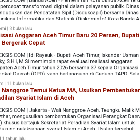
EKSIS.COM | Banda Aceh - Pemerintah Kota Banda Aceh teru
ercepat transformasi digital dalam pelayanan publik. Dinas
ndudukan dan Pencatatan Sipil (Disdukcapil) bersama Dinas
nikasi, Informatika dan Statistik (Diskominfo) Kota Banda 
se (DWH) di enam Organisasi Perangkat Daerah (OPD).
mi | 3 bulan lalu
isasi Anggaran Aceh Timur Baru 20 Persen, Bupati
 Bergerak Cepat
EKSIS.COM | Idi Rayeuk - Bupati Aceh Timur, Iskandar Usman 
ky, S.H.I, M.Si memimpin rapat evaluasi realisasi anggaran
paten Aceh Timur tahun 2026 bersama 37 kepala Organisasi
ngkat Daerah (OPD), yang berlangsung di Gedung TAPD, Sela
m | 11 bulan lalu
i Nanggroe Temui Ketua MA, Usulkan Pembentuka
dilan Syariat Islam di Aceh
EKSIS.COM | Jakarta - Wali Nanggroe Aceh, Teungku Malik
ythar, mengusulkan pembentukan Organisasi Perangkat Daer
 khusus bertajuk Sekretariat Peradilan Syariat Islam untuk
ukung pelaksanaan syariat Islam di Aceh. Usulan tersebut
ersama Ketua Mahkamah Agung (MA) Prof. Dr. Sunarto, S.H.,
 1 tahun lalu