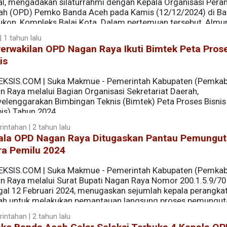
l, mengadakan silaturrahmi dengan Kepala Organisasi Pera
ah (OPD) Pemko Banda Aceh pada Kamis (12/12/2024) di Bal
ukon, Kompleks Balai Kota. Dalam pertemuan tersebut, Almu
nting yang menjadi arahannya untuk kemajuan Banda Aceh
 1 tahun lalu
asi dan semangat kebersamaan.
erwakilan OPD Nagan Raya Ikuti Bimtek Peta Pros
is
EKSIS.COM | Suka Makmue - Pemerintah Kabupaten (Pemkab
n Raya melalui Bagian Organisasi Sekretariat Daerah,
elenggarakan Bimbingan Teknis (Bimtek) Peta Proses Bisnis
is) Tahun 2024.
intahan | 2 tahun lalu
ala OPD Nagan Raya Ditugaskan Pantau Pemungu
ra Pemilu 2024
EKSIS.COM | Suka Makmue - Pemerintah Kabupaten (Pemkab
n Raya melalui Surat Bupati Nagan Raya Nomor 200.1.5.9/70
gal 12 Februari 2024, menugaskan sejumlah kepala perangka
ah untuk melakukan pemantauan langsung proses pemungut
a camat setempat.
intahan | 2 tahun lalu