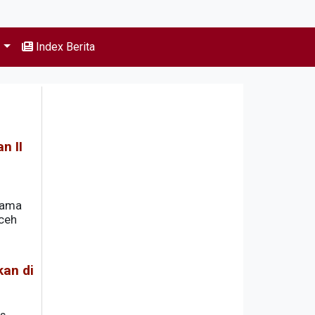
s
Index Berita
n II
tama
Aceh
kan di