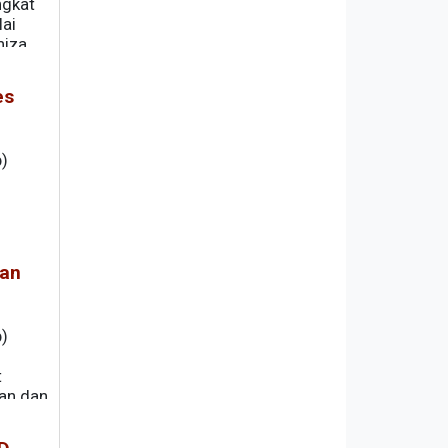
ngkat
ai
niza
 ke
es
)
tan
)
t
an dan