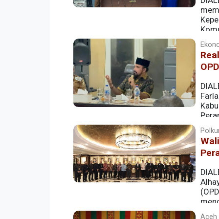
DIAL
memp
Kepe
Komu
mulai memasang jaringan Data Warehou
Ekono
Real
OPD
DIAL
Farla
Kabu
Pera
(21/4/2026).
Polku
Wal
Pera
DIAL
Alha
(OPD)
mend
disampaikan langsung dalam audiensi b
Aceh |