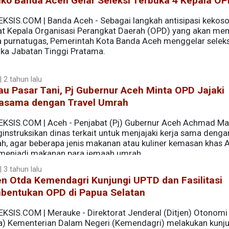
ko Banda Aceh Gelar Seleksi Terbuka 4 Kepala O
EKSIS.COM | Banda Aceh - Sebagai langkah antisipasi kekos
t Kepala Organisasi Perangkat Daerah (OPD) yang akan me
 purnatugas, Pemerintah Kota Banda Aceh menggelar seleks
uka Jabatan Tinggi Pratama.
 2 tahun lalu
au Pasar Tani, Pj Gubernur Aceh Minta OPD Jajaki
jasama dengan Travel Umrah
EKSIS.COM | Aceh - Penjabat (Pj) Gubernur Aceh Achmad Mar
nstruksikan dinas terkait untuk menjajaki kerja sama dengan
h, agar beberapa jenis makanan atau kuliner kemasan khas 
 menjadi makanan para jemaah umrah.
 3 tahun lalu
en Otda Kemendagri Kunjungi UPTD dan Fasilitasi
bentukan OPD di Papua Selatan
EKSIS.COM | Merauke - Direktorat Jenderal (Ditjen) Otonomi
a) Kementerian Dalam Negeri (Kemendagri) melakukan kunj