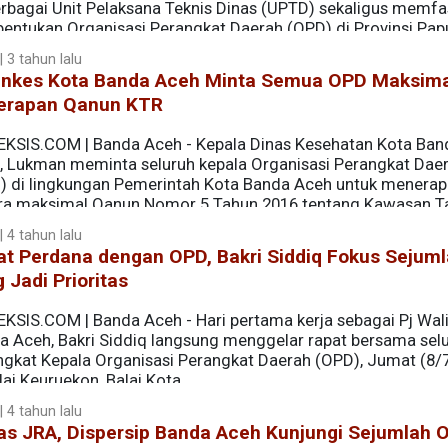
rbagai Unit Pelaksana Teknis Dinas (UPTD) sekaligus memfas
entukan Organisasi Perangkat Daerah (OPD) di Provinsi Pap
aksanakan secara bertahap dari tanggal 1 hingga 7 Oktober 2
 3 tahun lalu
inkes Kota Banda Aceh Minta Semua OPD Maksim
erapan Qanun KTR
EKSIS.COM | Banda Aceh - Kepala Dinas Kesehatan Kota Ban
, Lukman meminta seluruh kepala Organisasi Perangkat Dae
) di lingkungan Pemerintah Kota Banda Aceh untuk menera
ra maksimal Qanun Nomor 5 Tahun 2016 tentang Kawasan T
 4 tahun lalu
at Perdana dengan OPD, Bakri Siddiq Fokus Sejum
 Jadi Prioritas
EKSIS.COM | Banda Aceh - Hari pertama kerja sebagai Pj Wal
a Aceh, Bakri Siddiq langsung menggelar rapat bersama sel
ngkat Kepala Organisasi Perangkat Daerah (OPD), Jumat (8/
lai Keuruekon, Balai Kota.
 4 tahun lalu
as JRA, Dispersip Banda Aceh Kunjungi Sejumlah 