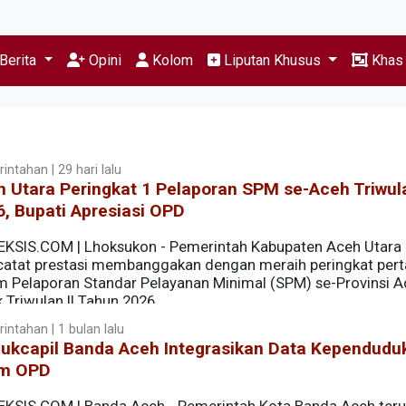
Berita
Opini
Kolom
Liputan Khusus
Kha
intahan | 29 hari lalu
 Utara Peringkat 1 Pelaporan SPM se-Aceh Triwula
, Bupati Apresiasi OPD
EKSIS.COM | Lhoksukon - Pemerintah Kabupaten Aceh Utara
atat prestasi membanggakan dengan meraih peringkat per
m Pelaporan Standar Pelayanan Minimal (SPM) se-Provinsi 
 Triwulan II Tahun 2026.
intahan | 1 bulan lalu
dukcapil Banda Aceh Integrasikan Data Kependudu
m OPD