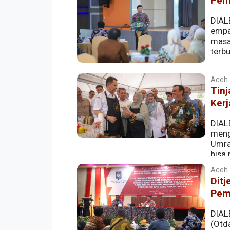
Pem
DIAL
empa
masa
terb
Aceh |
Tinj
Ker
DIAL
mengi
Umra
bisa
Aceh |
Ditj
Pem
DIAL
(Otd