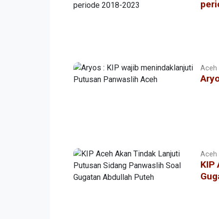
per
Aceh |
Aryo
Aceh |
KIP 
Gug