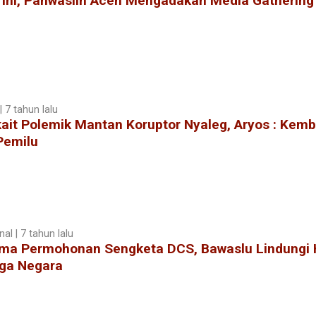
 Ini, Panwaslih Aceh Mengadakan Media Gathering
 7 tahun lalu
ait Polemik Mantan Koruptor Nyaleg, Aryos : Kemb
Pemilu
al | 7 tahun lalu
ima Permohonan Sengketa DCS, Bawaslu Lindungi
ga Negara