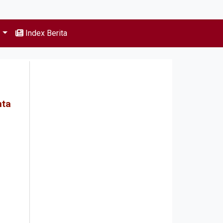
s
Index Berita
nta