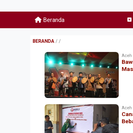
Beranda
BERANDA
/
/
Aceh |
Baw
Mas
Aceh |
Can
Beba