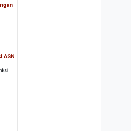
engan
si ASN
nksi