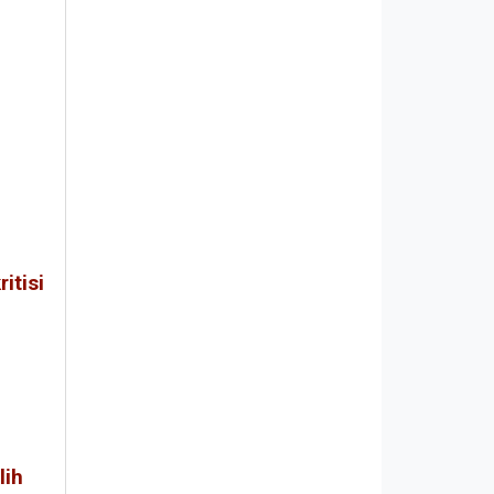
itisi
lih