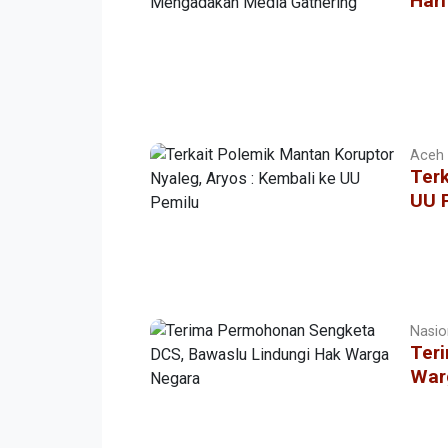
Hari
Aceh |
Terk
UU 
Nasion
Ter
War