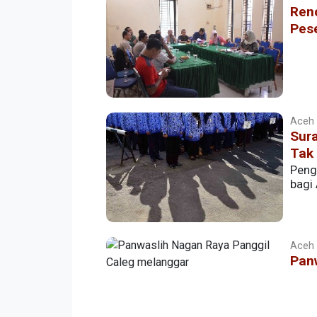
Ren
Pes
Aceh |
Sur
Tak 
Peng
bagi
Aceh |
Pan