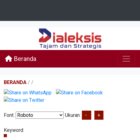
Beranda
BERANDA
/
/
Font:
Ukuran:
-
+
Keyword: