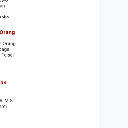
bowo
tan
enko
 Orang
n Orang
bagai
 Faisal
tan
A, M.Si
esmi