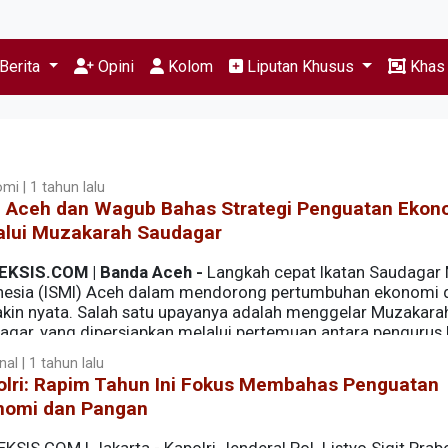
Berita
Opini
Kolom
Liputan Khusus
Kha
mi | 1 tahun lalu
I Aceh dan Wagub Bahas Strategi Penguatan Ekon
alui Muzakarah Saudagar
EKSIS.COM | Banda Aceh -
Langkah cepat Ikatan Saudagar
nesia (ISMI) Aceh dalam mendorong pertumbuhan ekonomi 
kin nyata. Salah satu upayanya adalah menggelar Muzakara
agar, yang dipersiapkan melalui pertemuan antara pengurus 
ullah, di Aula Rumah Dinas Wagub pada Kamis (1 Mei 2025).
al | 1 tahun lalu
olri: Rapim Tahun Ini Fokus Membahas Penguatan
nomi dan Pangan