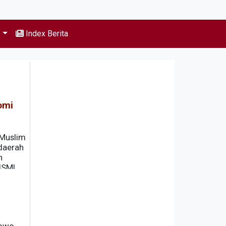
s
Index Berita
omi
 Muslim
daerah
h
ISMI