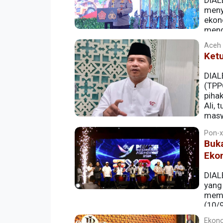
DIALE
meny
ekon
meng
Pangan Zulkifli Hasan serta Menko Pere
Aceh |
Ket
DIAL
(TPP
piha
Ali, 
masya
Pon-xx
Buk
Eko
DIALE
yang 
memb
(10/
Ekono