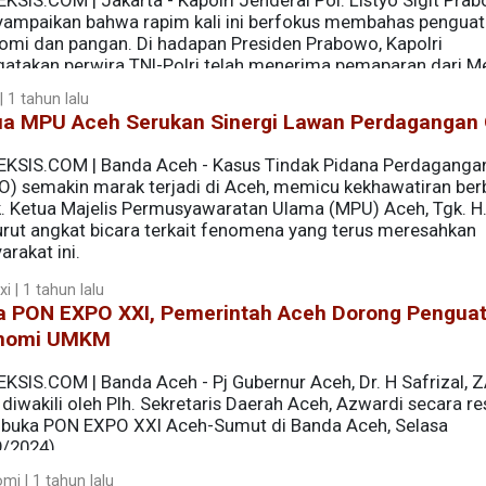
KSIS.COM | Jakarta - Kapolri Jenderal Pol. Listyo Sigit Pra
ampaikan bahwa rapim kali ini berfokus membahas pengua
omi dan pangan. Di hadapan Presiden Prabowo, Kapolri
atakan perwira TNI-Polri telah menerima pemaparan dari M
konomian Airlangga Hartarto.
 1 tahun lalu
ua MPU Aceh Serukan Sinergi Lawan Perdagangan
EKSIS.COM | Banda Aceh - Kasus Tindak Pidana Perdaganga
O) semakin marak terjadi di Aceh, memicu kekhawatiran ber
k. Ketua Majelis Permusyawaratan Ulama (MPU) Aceh, Tgk. H.
turut angkat bicara terkait fenomena yang terus meresahkan
rakat ini.
i | 1 tahun lalu
a PON EXPO XXI, Pemerintah Aceh Dorong Pengua
nomi UMKM
KSIS.COM | Banda Aceh - Pj Gubernur Aceh, Dr. H Safrizal, Z
diwakili oleh Plh. Sekretaris Daerah Aceh, Azwardi secara r
uka PON EXPO XXI Aceh-Sumut di Banda Aceh, Selasa
9/2024).
mi | 1 tahun lalu