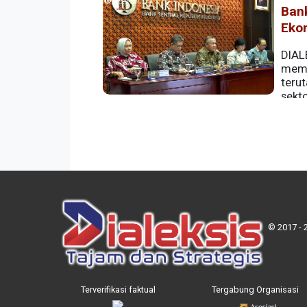
Ban
Eko
DIALE
memb
teru
sekt
© 2017 - 
Terverifikasi faktual
Tergabung Organisasi