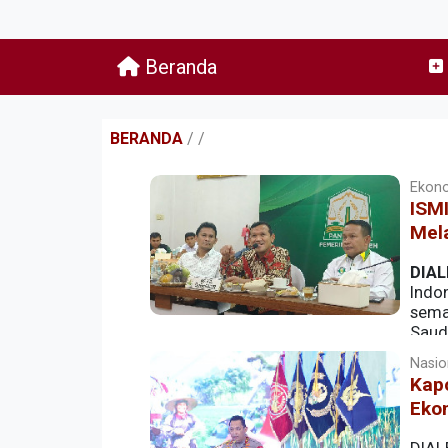
Beranda
BERANDA
/
/
Ekono
ISM
Mel
DIAL
Indo
sema
Saud
Aceh dengan Wakil Gubernur Aceh, Fadhl
Nasion
Kap
Eko