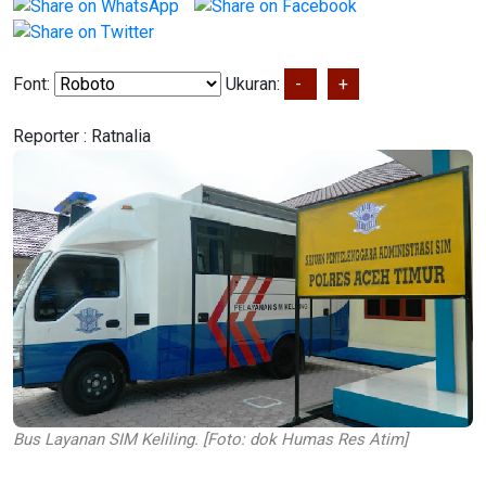
Font:
Ukuran:
-
+
Reporter :
Ratnalia
Bus Layanan SIM Keliling. [Foto: dok Humas Res Atim]