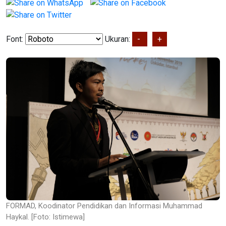
Font:
Ukuran:
-
+
FORMAD, Koodinator Pendidikan dan Informasi Muhammad
Haykal. [Foto: Istimewa]