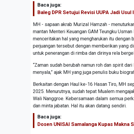
Baca juga:
Baleg DPR Setujui Revisi UUPA Jadi Usul I
MH - sapaan akrab Murizal Hamzah - menuturkan p
mantan Menteri Keuangan GAM Teungku Usman 
menceritakan hal yang mengharukan itu dengan 
perjuangan tersebut dengan memberikan yang dim
untuk penerangan di rimba dan dirinya rela berge
“Zaman sudah berubah namun roh dan spirit dari 
menyala,” ajak MH yang juga penulis buku biogra
Berkaitan dengan Haul ke-16 Hasan Tiro, MH se
2025. Menurutnya, sudah tepat Mualem mengajak 
Wali Nanggroe. Kebersamaan dalam semua perkara
dan minta jabatan. Hal itu akan datang sendiri.
Baca juga:
Dosen UNISAI Samalanga Kupas Makna Sy