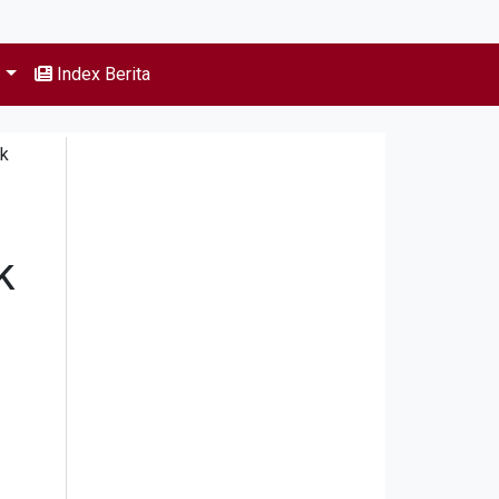
s
Index Berita
ik
k