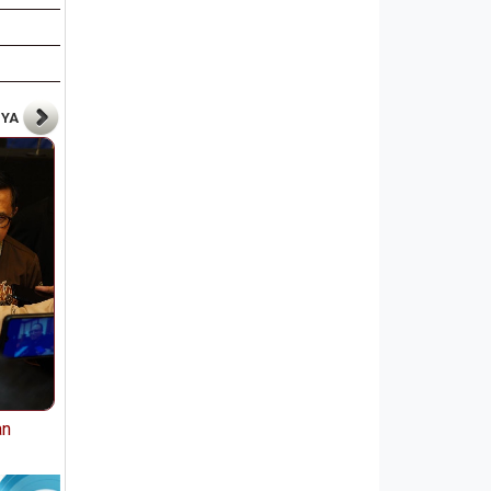
NYA
an