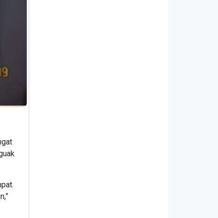
ngat
nguak
pat.
n,”