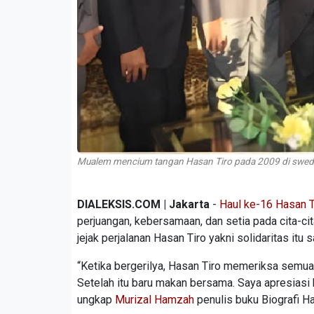
Mualem mencium tangan Hasan Tiro pada 2009 di swed
DIALEKSIS.COM | Jakarta
-
Haul ke-16 Hasan T
perjuangan, kebersamaan, dan setia pada cita-c
jejak perjalanan Hasan Tiro yakni solidaritas itu
“Ketika bergerilya, Hasan Tiro memeriksa semua
Setelah itu baru makan bersama. Saya apresiasi 
ungkap
Murizal Hamzah
penulis buku Biografi H