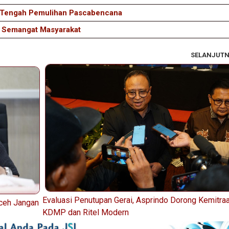
 Tengah Pemulihan Pascabencana
n Semangat Masyarakat
SELANJUT
Evaluasi Penutupan Gerai, Asprindo Dorong Kemitra
Aceh Jangan
KDMP dan Ritel Modern