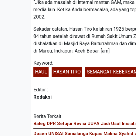
“Jika ada masalah di internal mantan GAM, maka
media lain. Ketika Anda bermasalah, ada yang tep
2002.
Sekadar catatan, Hasan Tiro kelahiran 1925 ber
84 tahun setelah dirawat di Rumah Sakit Umum Z
dishalatkan di Masjid Raya Baiturrahman dan d
di Mureu, Indrapuri, Aceh Besar. [arn]
Keyword:
HAUL
HASAN TIRO
SEMANGAT KEBERSA
Editor :
Redaksi
Berita Terkait
Baleg DPR Setujui Revisi UUPA Jadi Usul Inisiat
Dosen UNISAI Samalanga Kupas Makna Syahid d