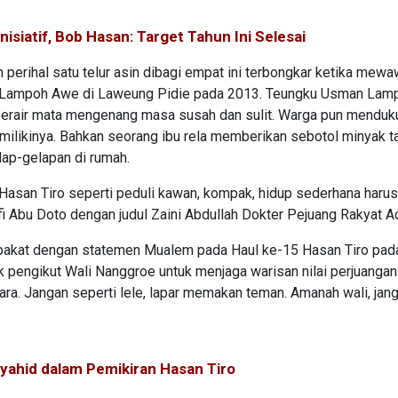
nisiatif, Bob Hasan: Target Tahun Ini Selesai
erihal satu telur asin dibagi empat ini terbongkar ketika mewa
Lampoh Awe di Laweung Pidie pada 2013. Teungku Usman Lam
berair mata mengenang masa susah dan sulit. Warga pun menduk
ilikinya. Bahkan seorang ibu rela memberikan sebotol minyak t
lap-gelapan di rumah.
Hasan Tiro seperti peduli kawan, kompak, hidup sederhana harus
fi Abu Doto dengan judul Zaini Abdullah Dokter Pejuang Rakyat A
pakat dengan statemen Mualem pada Haul ke-15 Hasan Tiro pada
pengikut Wali Nanggroe untuk menjaga warisan nilai perjuangan 
. Jangan seperti lele, lapar memakan teman. Amanah wali, jang
ahid dalam Pemikiran Hasan Tiro