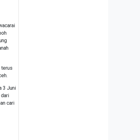
wacarai
poh
ung
anah
 terus
ceh.
 3 Juni
dari
an cari