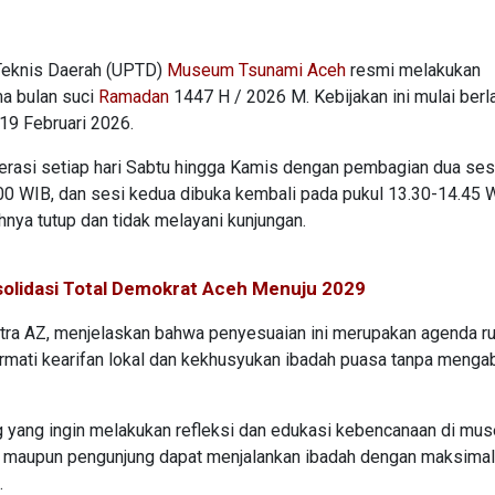
Teknis Daerah (UPTD)
Museum Tsunami Aceh
resmi melakukan
ma bulan suci
Ramadan
1447 H / 2026 M. Kebijakan ini mulai berl
19 Februari 2026.
erasi setiap hari Sabtu hingga Kamis dengan pembagian dua ses
.00 WIB, dan sesi kedua dibuka kembali pada pukul 13.30-14.45 
nya tutup dan tidak melayani kunjungan.
solidasi Total Demokrat Aceh Menuju 2029
a AZ, menjelaskan bahwa penyesuaian ini merupakan agenda ru
rmati kearifan lokal dan kekhusyukan ibadah puasa tanpa menga
g yang ingin melakukan refleksi dan edukasi kebencanaan di mu
 maupun pengunjung dapat menjalankan ibadah dengan maksimal,"
.