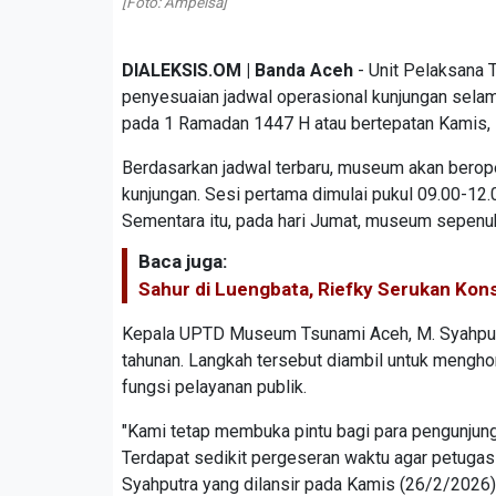
[Foto: Ampelsa]
DIALEKSIS.OM | Banda Aceh
- Unit Pelaksana 
penyesuaian jadwal operasional kunjungan sela
pada 1 Ramadan 1447 H atau bertepatan Kamis, 
Berdasarkan jadwal terbaru, museum akan berop
kunjungan. Sesi pertama dimulai pukul 09.00-12
Sementara itu, pada hari Jumat, museum sepenuh
Baca juga:
Sahur di Luengbata, Riefky Serukan Kon
Kepala UPTD Museum Tsunami Aceh, M. Syahputr
tahunan. Langkah tersebut diambil untuk mengho
fungsi pelayanan publik.
"Kami tetap membuka pintu bagi para pengunjun
Terdapat sedikit pergeseran waktu agar petugas
Syahputra yang dilansir pada Kamis (26/2/2026)