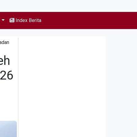
s
Index Berita
adan
eh
026