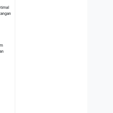
timal
tangan
am
an