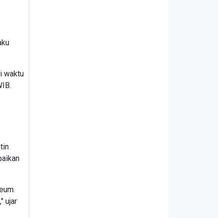
aku
i waktu
WIB.
tin
baikan
seum.
 ujar