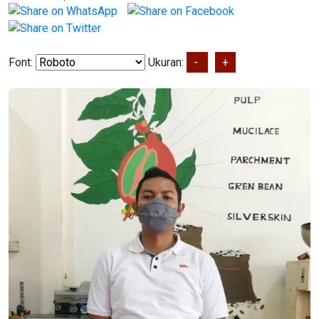
Font:
Ukuran:
-
+