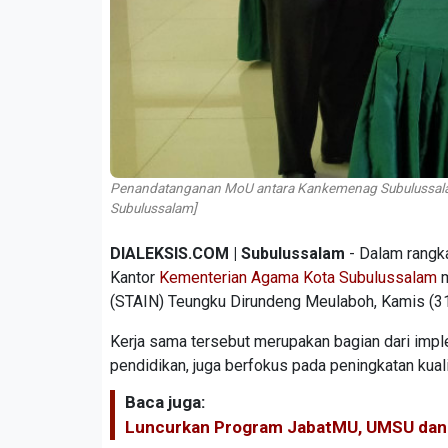
Penandatanganan MoU antara Kankemenag Subulussala
Subulussalam]
DIALEKSIS.COM | Subulussalam
- Dalam rangk
Kantor
Kementerian Agama Kota Subulussalam
m
(STAIN) Teungku Dirundeng Meulaboh, Kamis (31
Kerja sama tersebut merupakan bagian dari imple
pendidikan, juga berfokus pada peningkatan kua
Baca juga:
Luncurkan Program JabatMU, UMSU dan