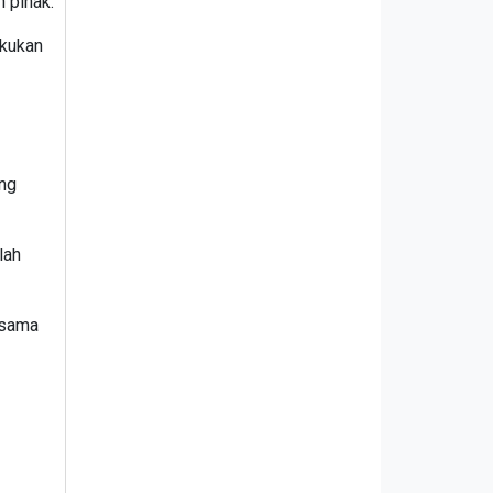
h pihak.
akukan
ang
lah
 sama