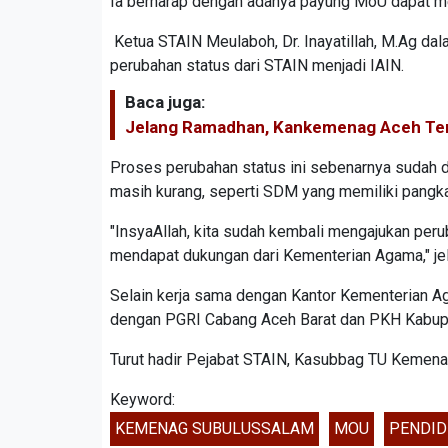
Ia berharap dengan adanya payung MoU dapat mel
Ketua STAIN Meulaboh, Dr. Inayatillah, M.Ag d
perubahan status dari STAIN menjadi IAIN.
Baca juga:
Jelang Ramadhan, Kankemenag Aceh Ten
Proses perubahan status ini sebenarnya sudah 
masih kurang, seperti SDM yang memiliki pangka
"InsyaAllah, kita sudah kembali mengajukan peru
mendapat dukungan dari Kementerian Agama," je
Selain kerja sama dengan Kantor Kementerian 
dengan PGRI Cabang Aceh Barat dan PKH Kabup
Turut hadir Pejabat STAIN, Kasubbag TU Kemenag
Keyword:
KEMENAG SUBULUSSALAM
MOU
PENDID