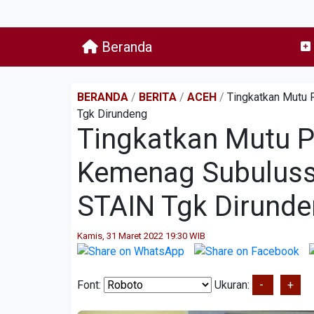
Beranda
BERANDA
/
BERITA
/
ACEH
/
Tingkatkan Mutu
Tgk Dirundeng
Tingkatkan Mutu P
Kemenag Subuluss
STAIN Tgk Dirund
Kamis, 31 Maret 2022 19:30 WIB
Font:
Ukuran:
-
+