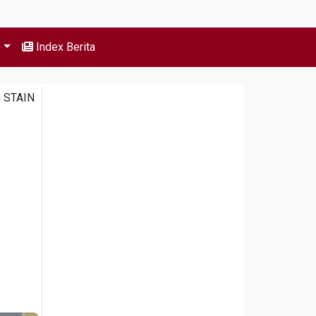
s
Index Berita
n STAIN