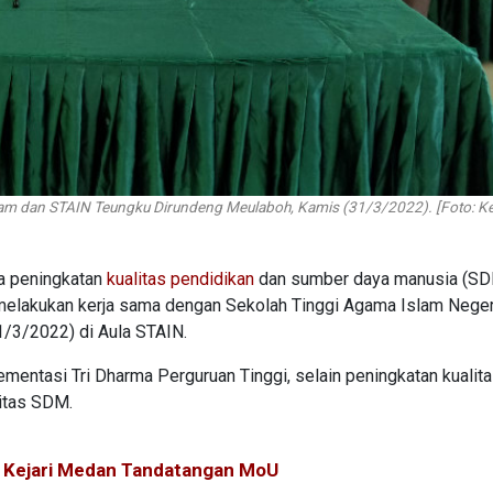
m dan STAIN Teungku Dirundeng Meulaboh, Kamis (31/3/2022). [Foto: 
a peningkatan
kualitas pendidikan
dan sumber daya manusia (SD
elakukan kerja sama dengan Sekolah Tinggi Agama Islam Neger
/3/2022) di Aula STAIN.
mentasi Tri Dharma Perguruan Tinggi, selain peningkatan kualit
litas SDM.
 Kejari Medan Tandatangan MoU