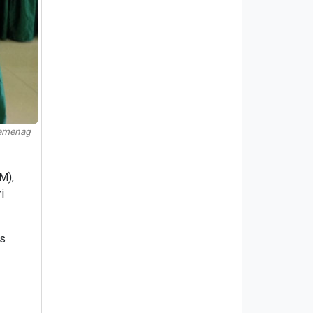
Kemenag
M),
i
as