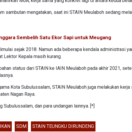
ahirkan MoA, kerja sama yang konkret lagi di antara kedua bela
alam sambutan mengatakan, saat ini STAIN Meulaboh sedang mel
ggara Sembelih Satu Ekor Sapi untuk Meugang
dimulai sejak 2018. Namun ada beberapa kendala administrasi y
t Lektor Kepala masih kurang.
bahan status dari STAIN ke IAIN Meulaboh pada akhir 2021, sete
lasnya.
Agama Kota Subulussalam, STAIN Meulaboh juga melakukan kerja
aten Nagan Raya.
 Subulussalam, dan para undangan lainnya. [*]
IKAN
SDM
STAIN TEUNGKU DIRUNDENG