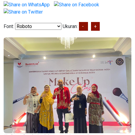
Font:
Ukuran:
-
+