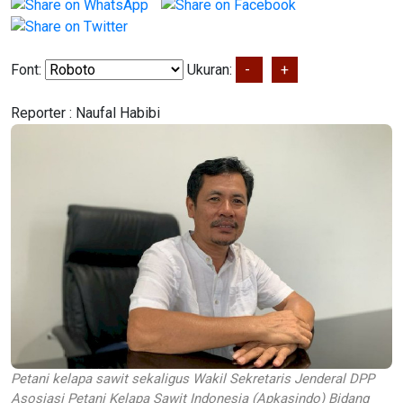
Font:
Ukuran:
-
+
Reporter :
Naufal Habibi
Petani kelapa sawit sekaligus Wakil Sekretaris Jenderal DPP
Asosiasi Petani Kelapa Sawit Indonesia (Apkasindo) Bidang