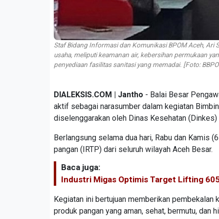
Staf Bidang Informasi dan Komunikasi BPOM Aceh, Ari S
usaha, meliputi keamanan air, kebersihan permukaan ya
penyediaan fasilitas sanitasi yang memadai. [Foto: BBP
DIALEKSIS.COM | Jantho
- Balai Besar Pengaw
aktif sebagai narasumber dalam kegiatan Bimb
diselenggarakan oleh Dinas Kesehatan (Dinkes)
Berlangsung selama dua hari, Rabu dan Kamis (6-
pangan (IRTP) dari seluruh wilayah Aceh Besar.
Baca juga:
Industri Migas Optimis Target Lifting 6
Kegiatan ini bertujuan memberikan pembekalan 
produk pangan yang aman, sehat, bermutu, dan hi