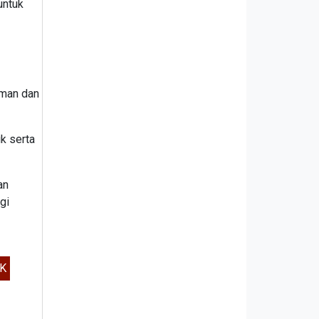
untuk
aman dan
k serta
an
gi
K