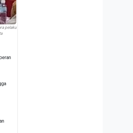
ra pelaku
ta
rperan
gga
an