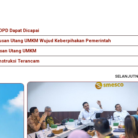
BOPD Dapat Dicapai
usan Utang UMKM Wujud Keberpihakan Pemerintah
pusan Utang UMKM
onstruksi Terancam
SELANJUT