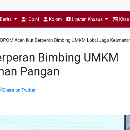
Berita
Opini
Kolom
Liputan Khusus
Kha
BPOM Aceh Ikut Berperan Bimbing UMKM Lokal Jaga Keamana
erperan Bimbing UMKM
nan Pangan