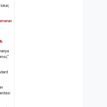
lokal,
eamanan
ah
amanya
umsi,”
ndard
an
nitasi