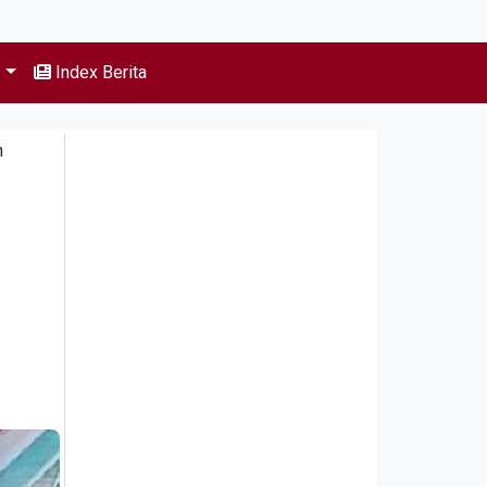
s
Index Berita
n