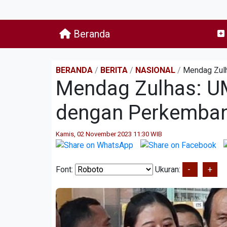
Beranda
BERANDA
/
BERITA
/
NASIONAL
/
Mendag Zulh
Mendag Zulhas: U
dengan Perkembang
Kamis, 02 November 2023 11:30 WIB
Font:
Ukuran:
-
+