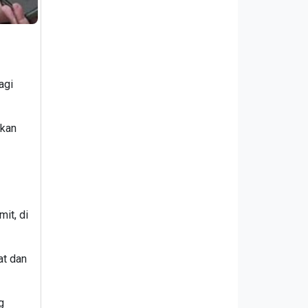
agi
gkan
it, di
at dan
g