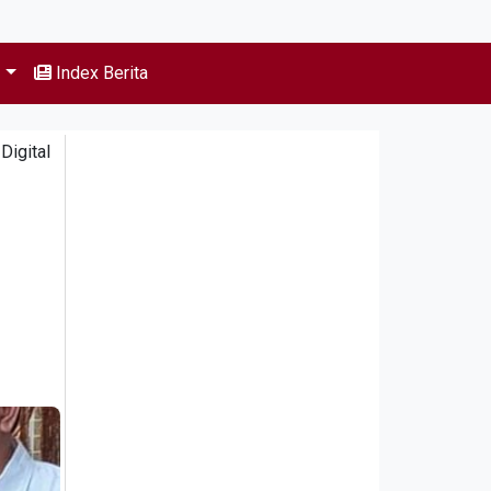
s
Index Berita
igital