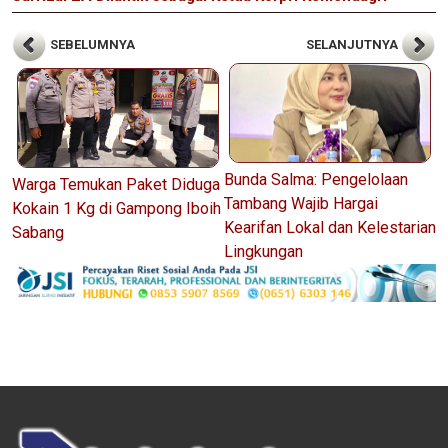
SEBELUMNYA
SELANJUTNYA
Bunda Salma: Pengelolaan
Warga Temukan Paket Diduga
Tambang Wajib Hargai
Kokain 1 Kg di Gampong Iboih
Kearifan Lokal dan Kelestarian
Sabang
Lingkungan