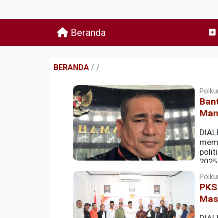
Beranda
BERANDA
/
/
Polkum
Bant
Man
DIAL
memp
poli
2025
pemanfaatan dana tersebut karena sumbe
Polkum
PKS
Mas