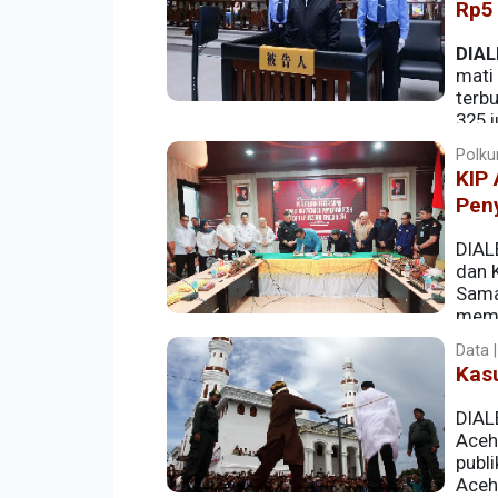
Rp5 
DIAL
mati 
terbu
325 j
atas Rp5 triliun, bergantung kurs yang d
Polkum
KIP
Pen
DIAL
dan 
Sama 
memp
Data |
Kas
DIAL
Aceh
publ
Aceh