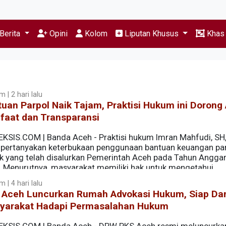
Berita
Opini
Kolom
Liputan Khusus
Kha
 | 2 hari lalu
uan Parpol Naik Tajam, Praktisi Hukum ini Dorong 
faat dan Transparansi
EKSIS.COM | ‎Banda Aceh - Praktisi hukum Imran Mahfudi, SH
ertanyakan keterbukaan penggunaan bantuan keuangan par
tik yang telah disalurkan Pemerintah Aceh pada Tahun Angga
. Menurutnya, masyarakat memiliki hak untuk mengetahui
rnya berasal dari uang negara atau uang publik.
 | 4 hari lalu
 Aceh Luncurkan Rumah Advokasi Hukum, Siap Da
yarakat Hadapi Permasalahan Hukum