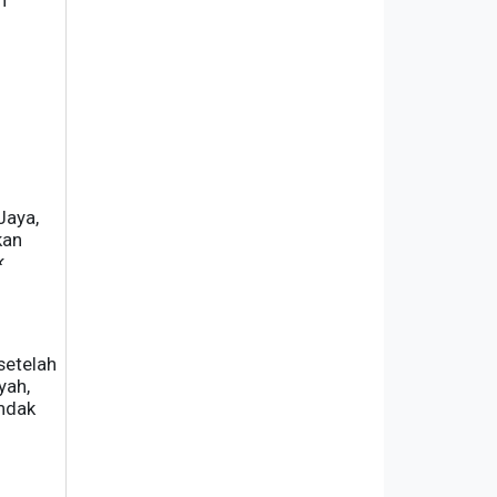
n
Jaya,
kan
k.
setelah
yah,
indak