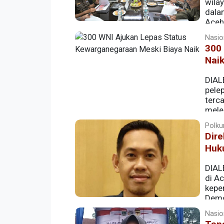
wila
dala
Aceh
Nasion
300
Nai
DIAL
pele
terc
mele
memunculkan pertanyaan publik, terleb
Polkum
melontarkan pernyataan yang menyinggu
Dire
meninggalkan Indonesia.
Huk
DIALE
di A
kepe
Demo
Nasion