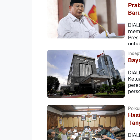
Pra
Bar
DIAL
memb
Pres
untu
penegakan hukum bagi masyarakat di s
Indept
Baya
DIAL
Ketu
pere
pers
Polkum
Has
Tang
DIAL