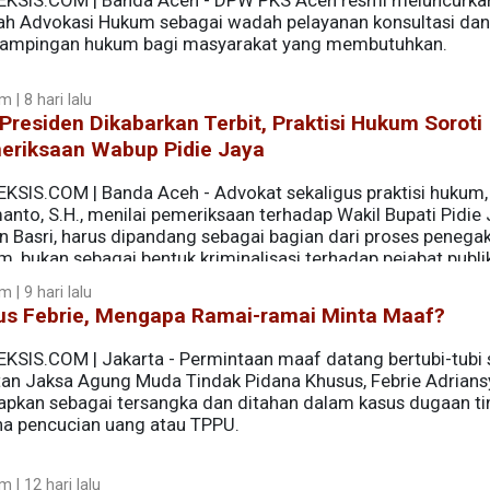
EKSIS.COM | Banda Aceh - DPW PKS Aceh resmi meluncurka
h Advokasi Hukum sebagai wadah pelayanan konsultasi dan
ampingan hukum bagi masyarakat yang membutuhkan.
 | 8 hari lalu
 Presiden Dikabarkan Terbit, Praktisi Hukum Soroti
eriksaan Wabup Pidie Jaya
EKSIS.COM | Banda Aceh - Advokat sekaligus praktisi hukum,
nto, S.H., menilai pemeriksaan terhadap Wakil Bupati Pidie 
n Basri, harus dipandang sebagai bagian dari proses penega
, bukan sebagai bentuk kriminalisasi terhadap pejabat publi
 | 9 hari lalu
us Febrie, Mengapa Ramai-ramai Minta Maaf?
EKSIS.COM | Jakarta - Permintaan maaf datang bertubi-tubi 
an Jaksa Agung Muda Tindak Pidana Khusus, Febrie Adrians
tapkan sebagai tersangka dan ditahan dalam kasus dugaan t
na pencucian uang atau TPPU.
 | 12 hari lalu