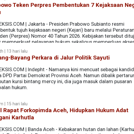
bowo Teken Perpres Pembentukan 7 Kejaksaan Neg
u
EKSIS.COM | Jakarta - Presiden Prabowo Subianto resmi
entuk tujuh kejaksaan negeri (Kejari) baru melalui Peratura
iden (Perpres) Nomor 40 Tahun 2026. Kebijakan tersebut ditu
k memperkuat pelayanan hukum sekaligus memperluas akse
ejumlah daerah.
h | 13 hari lalu
ng-Bayang Perkara di Jalur Politik Sayuti
EKSIS.COM | Indepht - Namanya kini mencuat sebagai kandid
a DPD Partai Demokrat Provinsi Aceh. Namun dibalik pertar
butan kursi bintang mercy ini, dia juga masuk dalam pusaran
oalan hukum.
 | 15 hari lalu
il Rapat Forkopimda Aceh, Hidupkan Hukum Adat
ani Karhutla
EKSIS.COM | Banda Aceh - Kebakaran hutan dan lahan (Karhut