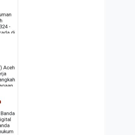
kuman
ah
324 -
rada di
P) Aceh
rja
langkah
agaan.
n
a Banda
gital
Banda
 hukum