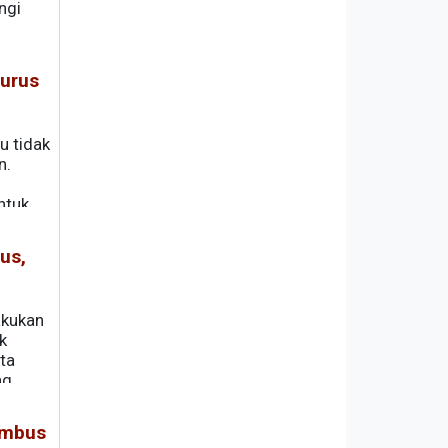
ngi
iurus
u tidak
n.
ntuk
us,
akukan
k
ta
ng
brie
embus