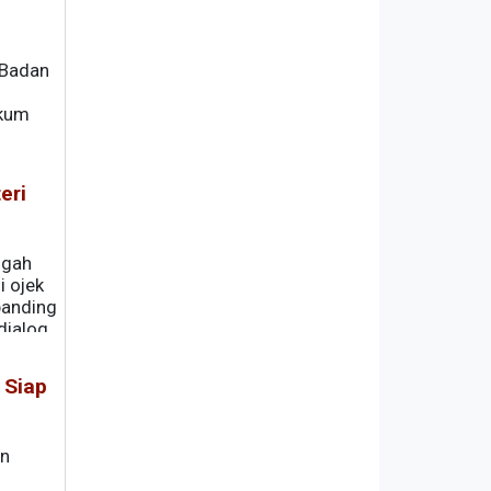
/Badan
ukum
eri
ngah
 ojek
banding
dialog
 Siap
an