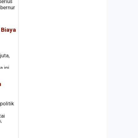
serius
ubernur
 Biaya
juta,
 ini
silakan
n
olitik
ai
6.