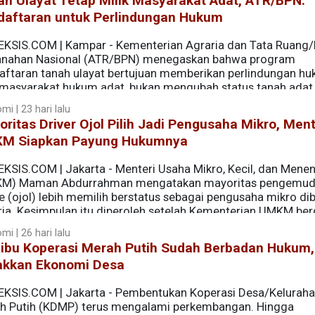
h Ulayat Tetap Milik Masyarakat Adat, ATR/BPN:
daftaran untuk Perlindungan Hukum
EKSIS.COM | Kampar - Kementerian Agraria dan Tata Ruang
anahan Nasional (ATR/BPN) menegaskan bahwa program
aftaran tanah ulayat bertujuan memberikan perlindungan h
 masyarakat hukum adat, bukan mengubah status tanah adat
i | 23 hari lalu
ritas Driver Ojol Pilih Jadi Pengusaha Mikro, Ment
M Siapkan Payung Hukumnya
EKSIS.COM | Jakarta - Menteri Usaha Mikro, Kecil, dan Mene
M) Maman Abdurrahman mengatakan mayoritas pengemudi
e (ojol) lebih memilih berstatus sebagai pengusaha mikro di
rja. Kesimpulan itu diperoleh setelah Kementerian UMKM ber
 mitra Gojek, Grab, dan Maxim.
i | 26 hari lalu
Ribu Koperasi Merah Putih Sudah Berbadan Hukum,
akkan Ekonomi Desa
EKSIS.COM | Jakarta - Pembentukan Koperasi Desa/Kelurah
h Putih (KDMP) terus mengalami perkembangan. Hingga