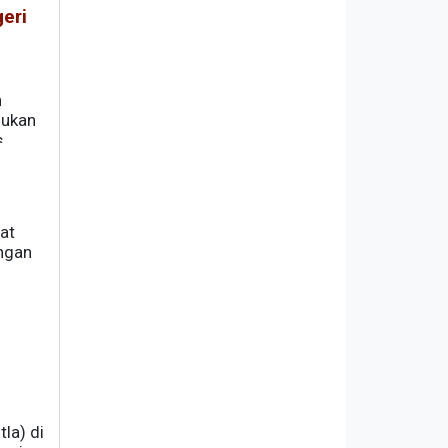
eri
n
jukan
s
at
ungan
la) di