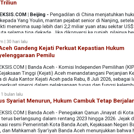
Triliun
EKSIS.COM | Beijing -
Pengadilan di China menjatuhkan hu
kepada Yang Youlin, mantan pejabat senior di Nanjing, setel
kti menerima suap lebih dari 2,2 miliar yuan atau sekitar US$
uta selama tiga dekade. Jika dikonversi ke rupiah, nilainya be
igunakan.
 | 30 hari lalu
 Aceh Gandeng Kejati Perkuat Kepastian Hukum
yelenggaraan Pemilu
EKSIS.COM | Banda Aceh - Komisi Independen Pemilihan (KI
Kejaksaan Tinggi (Kejati) Aceh menandatangani Perjanjian Ke
di Aula Kantor Kejati Aceh pada Rabu, 8 Juli 2026, sebagai 
erkuat sinergi dalam pelaksanaan tugas dan fungsi kelemb
 1 bulan lalu
us Syariat Menurun, Hukum Cambuk Tetap Berjala
EKSIS.COM | Banda Aceh - Penegakan Qanun Jinayat di Kot
 terus berlangsung dalam rentang 2023 hingga 2026. Jejak di
ikasi resmi Pemerintah Kota Banda Aceh, Kejaksaan Negeri 
, dan Mahkamah Syar’iyah Banda Aceh menunjukkan bahwa