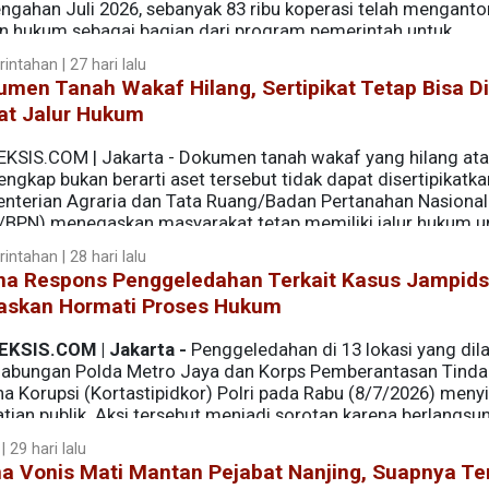
engahan Juli 2026, sebanyak 83 ribu koperasi telah menganto
n hukum sebagai bagian dari program pemerintah untuk
intahan | 27 hari lalu
men Tanah Wakaf Hilang, Sertipikat Tetap Bisa D
at Jalur Hukum
EKSIS.COM | Jakarta - Dokumen tanah wakaf yang hilang ata
lengkap bukan berarti aset tersebut tidak dapat disertipikatka
nterian Agraria dan Tata Ruang/Badan Pertanahan Nasional
/BPN) menegaskan masyarakat tetap memiliki jalur hukum u
intahan | 28 hari lalu
ana Respons Penggeledahan Terkait Kasus Jampids
askan Hormati Proses Hukum
EKSIS.COM | Jakarta -
Penggeledahan di 13 lokasi yang dil
gabungan Polda Metro Jaya dan Korps Pemberantasan Tinda
a Korupsi (Kortastipidkor) Polri pada Rabu (8/7/2026) menyi
tian publik. Aksi tersebut menjadi sorotan karena berlangsu
an Jaksa Agung Muda Tindak Pidana Khusus (Jampidsus), Fe
| 29 hari lalu
na Vonis Mati Mantan Pejabat Nanjing, Suapnya T