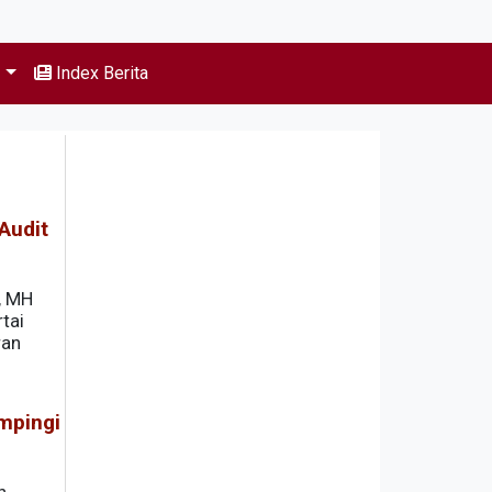
s
Index Berita
Audit
, MH
tai
ran
mpingi