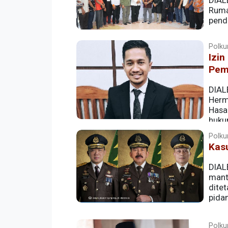
DIAL
Ruma
pend
Polkum
Izin
Pem
DIAL
Herma
Hasa
hukum
Polkum
Kas
DIAL
mant
dite
pida
Polkum