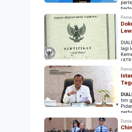
pert
bada
memperkuat ekonomi kerakyatan.
Pemer
Doku
Lew
DIAL
lagi 
Keme
(ATR
memperoleh sertipikat tanah wakaf.
Pemer
Ist
Teg
DIAL
tim 
Pidan
perha
beriringan dengan penjagaan di kediam
Dunia 
Adriansyah.
Chi