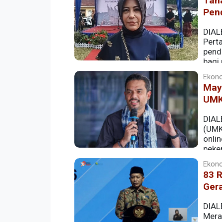
Tana
Pen
DIAL
Pert
pend
bagi
menjadi tanah negara.
Ekonom
Mayo
UMK
DIAL
(UMK
onlin
peke
dengan ratusan perwakilan 19 komunitas
Ekonom
83 
Ger
DIAL
Mera