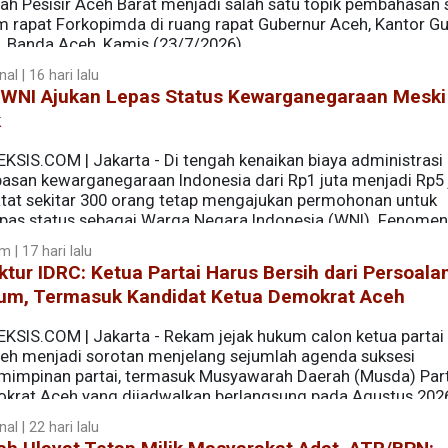
yah Pesisir Aceh Barat menjadi salah satu topik pembahasan 
m rapat Forkopimda di ruang rapat Gubernur Aceh, Kantor G
, Banda Aceh, Kamis (23/7/2026).
al | 16 hari lalu
 WNI Ajukan Lepas Status Kewarganegaraan Meski
k
EKSIS.COM | Jakarta - Di tengah kenaikan biaya administrasi
pasan kewarganegaraan Indonesia dari Rp1 juta menjadi Rp5 
atat sekitar 300 orang tetap mengajukan permohonan untuk
pas status sebagai Warga Negara Indonesia (WNI). Fenomena
ih setelah sebelumnya Presiden Prabowo Subianto sempat
 | 17 hari lalu
ng warga yang tidak bangga menjadi orang Indonesia diper
ktur IDRC: Ketua Partai Harus Bersih dari Persoala
um, Termasuk Kandidat Ketua Demokrat Aceh
KSIS.COM | Jakarta - Rekam jejak hukum calon ketua partai p
ceh menjadi sorotan menjelang sejumlah agenda suksesi
mimpinan partai, termasuk Musyawarah Daerah (Musda) Part
krat Aceh yang dijadwalkan berlangsung pada Agustus 202
al | 22 hari lalu