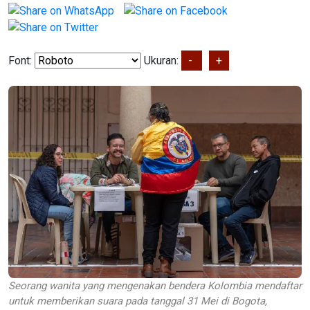
Font:
Ukuran:
-
+
Seorang wanita yang mengenakan bendera Kolombia mendaftar
untuk memberikan suara pada tanggal 31 Mei di Bogota,