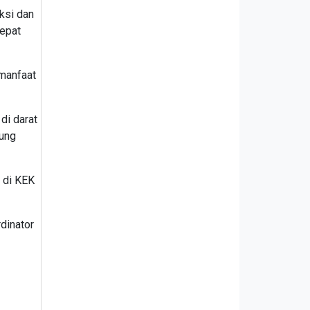
ksi dan
cepat
manfaat
di darat
kung
 di KEK
dinator