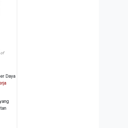
 of
ber Daya
erja
 yang
tan