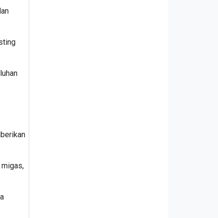
lan
sting
luhan
mberikan
i migas,
ga