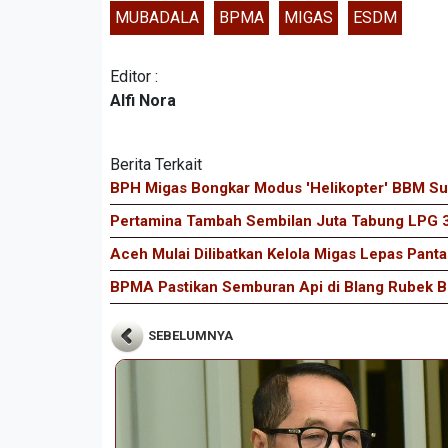
MUBADALA
BPMA
MIGAS
ESDM
Editor :
Alfi Nora
Berita Terkait
BPH Migas Bongkar Modus 'Helikopter' BBM Sub
Pertamina Tambah Sembilan Juta Tabung LPG 3
Aceh Mulai Dilibatkan Kelola Migas Lepas Pantai
BPMA Pastikan Semburan Api di Blang Rubek B
SEBELUMNYA