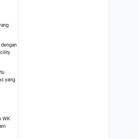
yang
i dengan
ility
tu
as yang
lo WK
lam