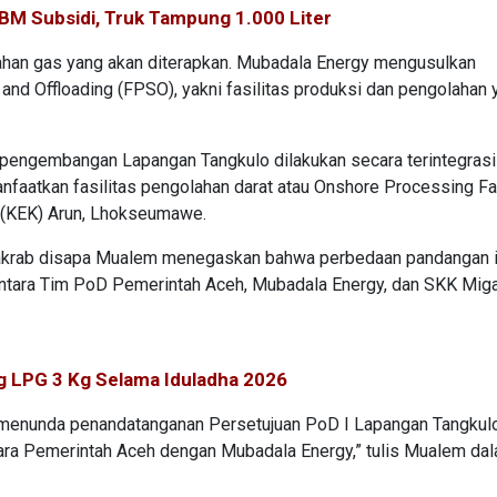
BM Subsidi, Truk Tampung 1.000 Liter
ahan gas yang akan diterapkan. Mubadala Energy mengusulkan
and Offloading (FPSO), yakni fasilitas produksi dan pengolahan 
pengembangan Lapangan Tangkulo dilakukan secara terintegras
aatkan fasilitas pengolahan darat atau Onshore Processing Fac
 (KEK) Arun, Lhokseumawe.
g akrab disapa Mualem menegaskan bahwa perbedaan pandangan i
ntara Tim PoD Pemerintah Aceh, Mubadala Energy, dan SKK Mig
 LPG 3 Kg Selama Iduladha 2026
 menunda penandatanganan Persetujuan PoD I Lapangan Tangku
ra Pemerintah Aceh dengan Mubadala Energy,” tulis Mualem da