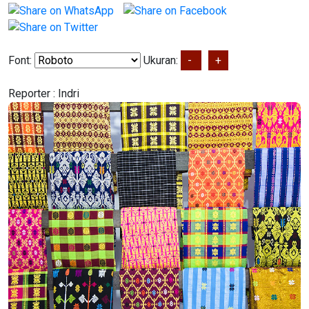
Font:
Ukuran:
-
+
Reporter :
Indri