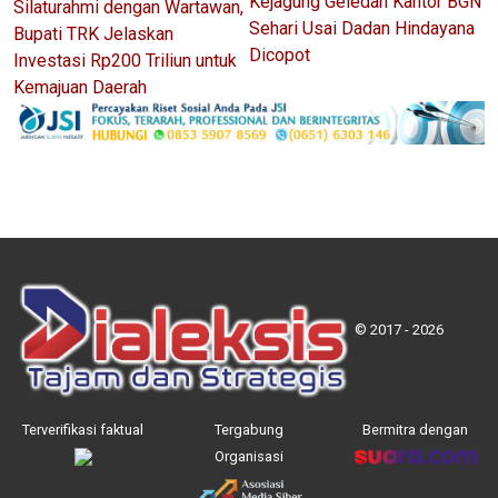
Kejagung Geledah Kantor BGN
Silaturahmi dengan Wartawan,
Sehari Usai Dadan Hindayana
Bupati TRK Jelaskan
Dicopot
Investasi Rp200 Triliun untuk
Kemajuan Daerah
© 2017 - 2026
Terverifikasi faktual
Tergabung
Bermitra dengan
Organisasi