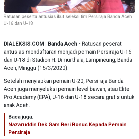
Ratusan peserta antusias ikut seleksi tim Persiraja Banda Aceh
U-16 dan U-18
DIALEKSIS.COM | Banda Aceh -
Ratusan peserat
antusias mendaftaran menjadi pemain Persiraja U-16
dan U-18 di Stadion H. Dimurthala, Lampineung, Banda
Aceh, Minggu (15/3/2020).
Setelah menyiapkan pemain U-20, Persiraja Banda
Aceh juga menyeleksi pemain level bawah, atau Elite
Pro Academy (EPA), U-16 dan U-18 secara gratis untuk
anak Aceh.
Baca juga:
Nazaruddin Dek Gam Beri Bonus Kepada Pemain
Persiraja