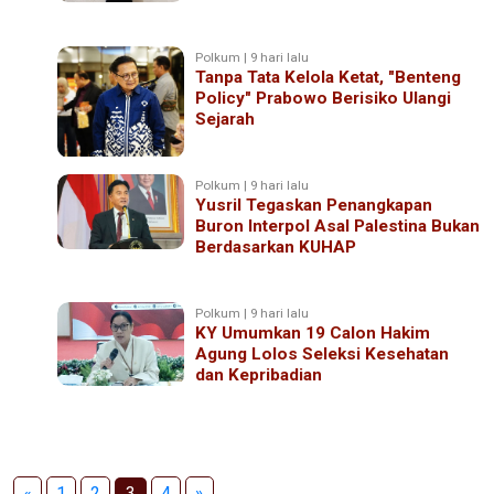
Polkum | 9 hari lalu
Tanpa Tata Kelola Ketat, "Benteng
Policy" Prabowo Berisiko Ulangi
Sejarah
Polkum | 9 hari lalu
Yusril Tegaskan Penangkapan
Buron Interpol Asal Palestina Bukan
Berdasarkan KUHAP
Polkum | 9 hari lalu
KY Umumkan 19 Calon Hakim
Agung Lolos Seleksi Kesehatan
dan Kepribadian
«
1
2
3
4
»