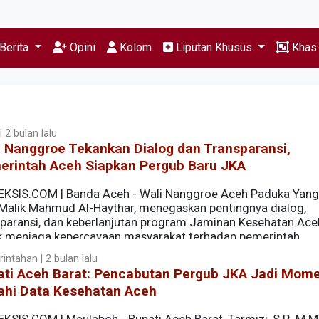
Berita
Opini
Kolom
Liputan Khusus
Kha
 2 bulan lalu
 Nanggroe Tekankan Dialog dan Transparansi,
erintah Aceh Siapkan Pergub Baru JKA
EKSIS.COM | Banda Aceh - Wali Nanggroe Aceh Paduka Yang
 Malik Mahmud Al-Haythar, menegaskan pentingnya dialog,
sparansi, dan keberlanjutan program Jaminan Kesehatan Ace
k menjaga kepercayaan masyarakat terhadap pemerintah.
intahan | 2 bulan lalu
ati Aceh Barat: Pencabutan Pergub JKA Jadi Mom
ahi Data Kesehatan Aceh