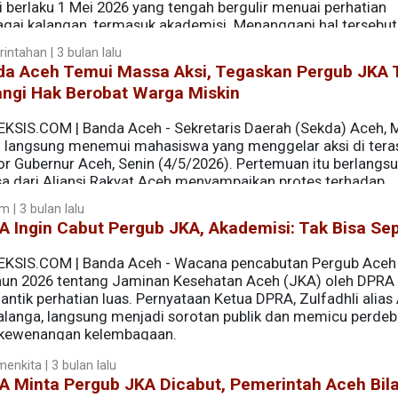
i berlaku 1 Mei 2026 yang tengah bergulir menuai perhatian
agai kalangan, termasuk akademisi. Menanggapi hal tersebut
USK), Dr. Zainal Abidin, S.H., M.Si., M.H., memberikan panda
intahan | 3 bulan lalu
raturan perundang-undangan beserta implikasinya.
da Aceh Temui Massa Aksi, Tegaskan Pergub JKA 
angi Hak Berobat Warga Miskin
EKSIS.COM | Banda Aceh - Sekretaris Daerah (Sekda) Aceh, M.
n langsung menemui mahasiswa yang menggelar aksi di tera
or Gubernur Aceh, Senin (4/5/2026). Pertemuan itu berlangsu
a dari Aliansi Rakyat Aceh menyampaikan protes terhadap
or 2 Tahun 2026 tentang Jaminan Kesehatan Aceh (JKA).
 | 3 bulan lalu
 Ingin Cabut Pergub JKA, Akademisi: Tak Bisa Se
EKSIS.COM | Banda Aceh - Wacana pencabutan Pergub Ace
hun 2026 tentang Jaminan Kesehatan Aceh (JKA) oleh DPRA
ntik perhatian luas. Pernyataan Ketua DPRA, Zulfadhli alias
langa, langsung menjadi sorotan publik dan memicu perdeb
 kewenangan kelembagaan.
enkita | 3 bulan lalu
A Minta Pergub JKA Dicabut, Pemerintah Aceh Bil