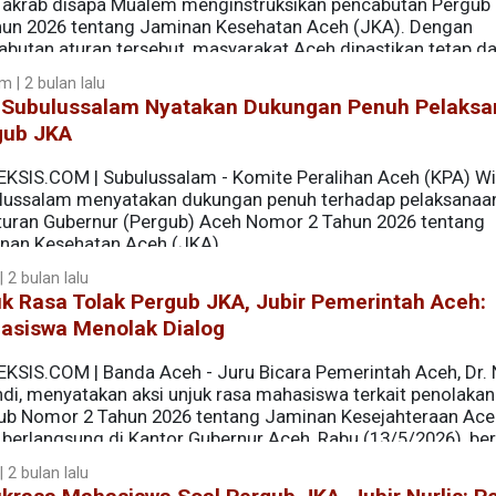
 akrab disapa Mualem menginstruksikan pencabutan Pergu
hun 2026 tentang Jaminan Kesehatan Aceh (JKA). Dengan
abutan aturan tersebut, masyarakat Aceh dipastikan tetap d
biasa.
 | 2 bulan lalu
 Subulussalam Nyatakan Dukungan Penuh Pelaks
gub JKA
EKSIS.COM | Subulussalam - Komite Peralihan Aceh (KPA) Wi
lussalam menyatakan dukungan penuh terhadap pelaksanaa
turan Gubernur (Pergub) Aceh Nomor 2 Tahun 2026 tentang
nan Kesehatan Aceh (JKA).
 2 bulan lalu
k Rasa Tolak Pergub JKA, Jubir Pemerintah Aceh:
asiswa Menolak Dialog
EKSIS.COM | Banda Aceh - Juru Bicara Pemerintah Aceh, Dr. N
ndi, menyatakan aksi unjuk rasa mahasiswa terkait penolakan
ub Nomor 2 Tahun 2026 tentang Jaminan Kesejahteraan Ace
 berlangsung di Kantor Gubernur Aceh, Rabu (13/5/2026), ber
 2 bulan lalu