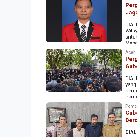
Per
Jag
DIAL
Wila
untu
Mana
Nomor 2 Tahun 2026 tentang Jaminan K
Aceh |
Per
Gub
DIAL
yang
demo
Peme
Jaminan Kesehatan Aceh berbasis desil.
Pemer
Gub
Bero
DIAL