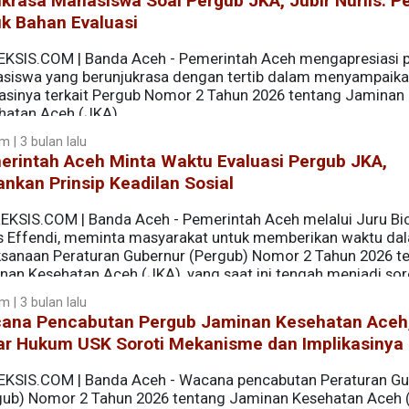
krasa Mahasiswa Soal Pergub JKA, Jubir Nurlis: P
k Bahan Evaluasi
EKSIS.COM | Banda Aceh - Pemerintah Aceh mengapresiasi 
siswa yang berunjukrasa dengan tertib dalam menyampaik
rasinya terkait Pergub Nomor 2 Tahun 2026 tentang Jaminan
hatan Aceh (JKA).
 | 3 bulan lalu
erintah Aceh Minta Waktu Evaluasi Pergub JKA,
nkan Prinsip Keadilan Sosial
EKSIS.COM | Banda Aceh - Pemerintah Aceh melalui Juru Bica
is Effendi, meminta masyarakat untuk memberikan waktu da
ksanaan Peraturan Gubernur (Pergub) Nomor 2 Tahun 2026 t
nan Kesehatan Aceh (JKA), yang saat ini tengah menjadi so
 | 3 bulan lalu
ana Pencabutan Pergub Jaminan Kesehatan Aceh
ar Hukum USK Soroti Mekanisme dan Implikasinya
EKSIS.COM | Banda Aceh - Wacana pencabutan Peraturan Gu
gub) Nomor 2 Tahun 2026 tentang Jaminan Kesehatan Aceh 