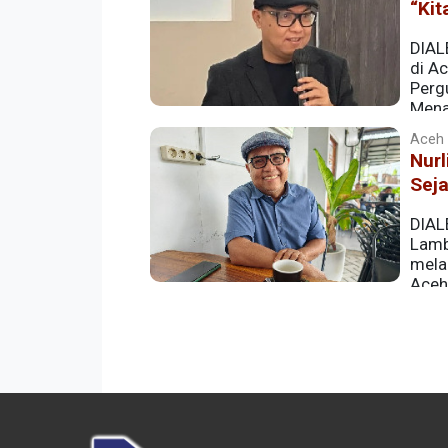
“Kit
DIAL
di A
Perg
Menan
menyatakan sikap menghormati, namun s
Aceh |
Nurl
Sej
DIAL
Lamb
mela
Aceh