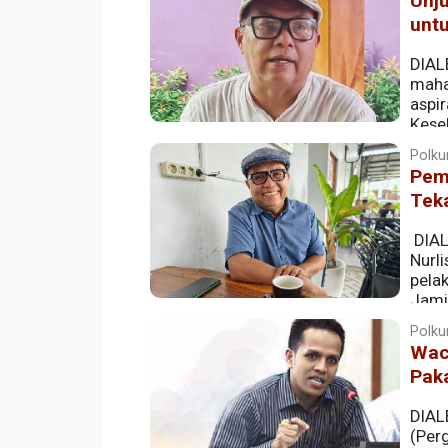
Unju
untu
DIAL
maha
aspi
Kese
Polkum
Pem
Teka
DIAL
Nurl
pela
Jami
publik.
Polkum
Wac
Pak
DIAL
(Per