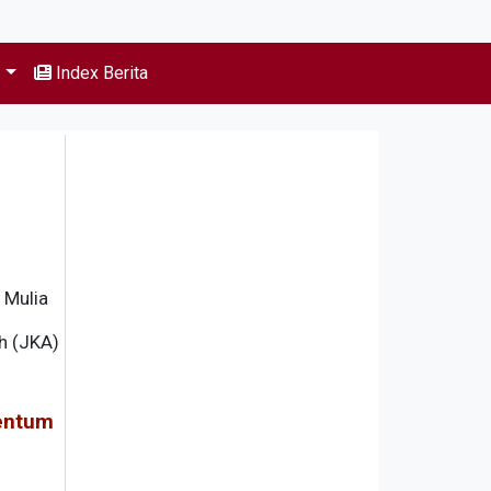
s
Index Berita
 Mulia
h (JKA)
entum