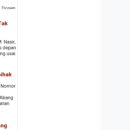
, Dosen
ngan
Tak
 Nasir,
s depan
ng usai
pihak
h Nomor
 Abang
atan
ang