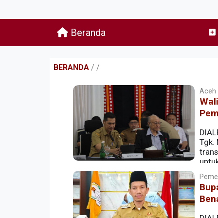
Beranda
BERANDA
/
/
Aceh |
Wali
Pem
DIAL
Tgk.
tran
untu
Pemer
Bup
Ben