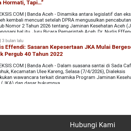
a Hormati, Tapi…”
EKSIS.COM | Banda Aceh - Dinamika antara legislatif dan eks
ceh kembali mencuat setelah DPRA mengusulkan pencabutan
ub Nomor 2 Tahun 2026 tentang Jaminan Kesehatan Aceh (J
ggapi hal itu, Juru Bicara Pemerintah Aceh, Dr. Nurlis Effend
ekaligus memberi sinyal perlunya kajian yang lebih mendal
 3 bulan lalu
is Effendi: Sasaran Kepesertaan JKA Mulai Berges
ak Pergub 40 Tahun 2022
EKSIS.COM | Banda Aceh - Dalam suasana santai di Sada Caf
huk, Kecamatan Ulee Kareng, Selasa (7/4/2026), Dialeksis
kukan wawancara terkait dinamika Program Jaminan Keseh
 (JKA) dan dasar hukumnya.
Hubungi Kami