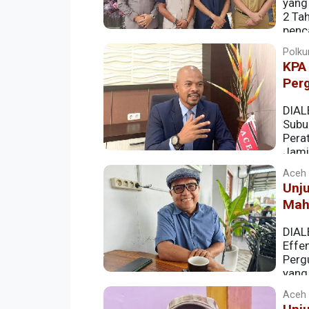
yang
2 Ta
penc
memperoleh layanan kesehatan seperti 
Polkum
KPA
Per
DIAL
Subu
Pera
Jami
Aceh |
Unju
Mah
DIAL
Effe
Perg
yang
sesuai aturan yang berlaku
Aceh |