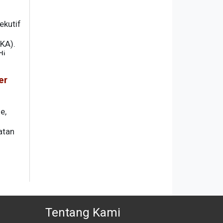
ekutif
KA).
i,
am.
er
e,
atan
Tentang Kami