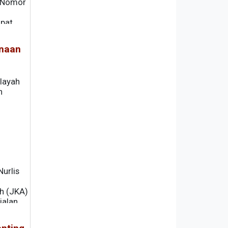
b Nomor
apat
anaan
layah
n
urlis
h (JKA)
jalan