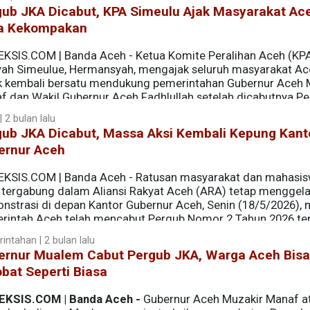
gub JKA Dicabut, KPA Simeulu Ajak Masyarakat Ac
a Kekompakan
EKSIS.COM | Banda Aceh - Ketua Komite Peralihan Aceh (KP
yah Simeulue, Hermansyah, mengajak seluruh masyarakat Ac
k kembali bersatu mendukung pemerintahan Gubernur Aceh 
f dan Wakil Gubernur Aceh Fadhlullah setelah dicabutnya P
esehatan Aceh (JKA).
 2 bulan lalu
gub JKA Dicabut, Massa Aksi Kembali Kepung Kant
ernur Aceh
EKSIS.COM | Banda Aceh - Ratusan masyarakat dan mahasi
 tergabung dalam Aliansi Rakyat Aceh (ARA) tetap menggela
nstrasi di depan Kantor Gubernur Aceh, Senin (18/5/2026), 
rintah Aceh telah mencabut Pergub Nomor 2 Tahun 2026 te
intahan | 2 bulan lalu
ernur Mualem Cabut Pergub JKA, Warga Aceh Bisa
bat Seperti Biasa
EKSIS.COM | Banda Aceh -
Gubernur Aceh Muzakir Manaf a