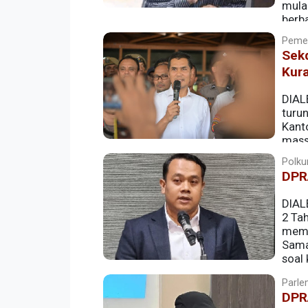
mula
berb
Fakultas Hukum Universitas Syiah Kuala (
Pemer
hukum terkait mekanisme pencabutan pe
Sek
Kur
DIAL
turu
Kant
mass
Peraturan Gubernur (Pergub) Aceh Nom
Polkum
DPRA
DIAL
2 Ta
mema
Sama
soal
Parlem
DPR