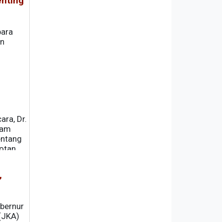
enting
para
an
ra, Dr.
lam
entang
rotan
,
bernur
(JKA)