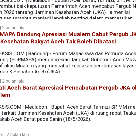
KSIS.COM | Meulaboh - Bupati Aceh Barat, Tarmizi, S.P., M.M.
ambut baik keputusan Pemerintah Aceh mencabut Pergub 
n 2026 tentang Jaminan Kesehatan Aceh (JKA). Ia menilai
tusan tersebut menjadi langkah penting dalam memastikan
layanan kesehatan secara adil dan menyeluruh.
 2 bulan lalu
MAPA Bandung Apresiasi Mualem Cabut Pergub JK
 Kesehatan Rakyat Aceh Tak Boleh Dibatasi
EKSIS.COM | Bandung - Forum Mahasiswa dan Pemuda Ace
ung (FORMAPA) mengapresiasi langkah Gubernur Aceh Muza
f alias Mualem yang mencabut kebijakan pembatasan layan
nan Kesehatan Aceh (JKA).
 2 bulan lalu
ti Aceh Barat Apresiasi Pencabutan Pergub JKA o
tu menilai keputusan tersebut sebagai respons atas keresa
lem
angan akses layanan kesehatan.
KSIS.COM | Meulaboh - Bupati Aceh Barat Tarmizi SP, MM m
t terkait Jaminan Kesehatan Aceh (JKA) di ruang rapat Teuk
akab Aceh Barat pada Senin (18/5/2026).
 | 2 bulan lalu